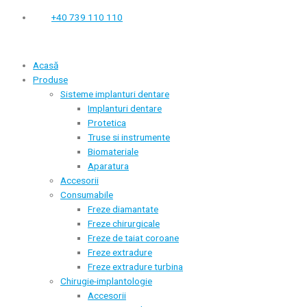
+40 739 110 110
Acasă
Produse
Sisteme implanturi dentare
Implanturi dentare
Protetica
Truse si instrumente
Biomateriale
Aparatura
Accesorii
Consumabile
Freze diamantate
Freze chirurgicale
Freze de taiat coroane
Freze extradure
Freze extradure turbina
Chirugie-implantologie
Accesorii