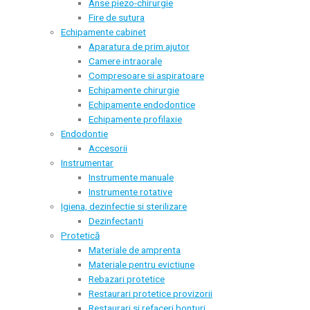
Anse piezo-chirurgie
Fire de sutura
Echipamente cabinet
Aparatura de prim ajutor
Camere intraorale
Compresoare si aspiratoare
Echipamente chirurgie
Echipamente endodontice
Echipamente profilaxie
Endodontie
Accesorii
Instrumentar
Instrumente manuale
Instrumente rotative
Igiena, dezinfectie si sterilizare
Dezinfectanti
Protetică
Materiale de amprenta
Materiale pentru evictiune
Rebazari protetice
Restaurari protetice provizorii
Restaurari si refaceri bonturi