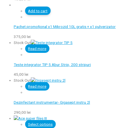
Add to cart
Pachet promoțional x1 Mikrozid 10L gratis + x1 pulverizator
375,00
lei
Stock Out
Read more
Teste integrator TIP 5 Abur Strip, 200 stripuri
45,00
lei
Stock Out
Read more
Dezinfectant instrumentar- Gigasept instru 2l
290,00
lei
Select options