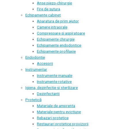
Anse piezo-chirurgie
Fire de sutura
Echipamente cabinet
Aparatura de prim ajutor
Camere intraorale
Compresoare si aspiratoare
Echipamente chirurgie
Echipamente endodontice
Echipamente profilaxie
Endodontie
Accesorii
Instrumentar
Instrumente manuale
Instrumente rotative
Igiena, dezinfectie si sterilizare
Dezinfectanti
Protetică
Materiale de amprenta
Materiale pentru evictiune
Rebazari protetice
Restaurari protetice provizorii