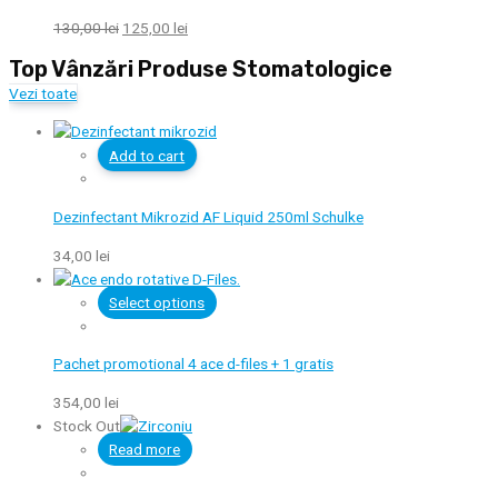
130,00
lei
125,00
lei
Top Vânzări Produse Stomatologice
Vezi toate
Add to cart
Dezinfectant Mikrozid AF Liquid 250ml Schulke
34,00
lei
Select options
Pachet promotional 4 ace d-files + 1 gratis
354,00
lei
Stock Out
Read more