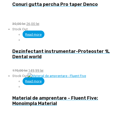
Conuri gutta percha Pro taper Denco
30,00
lei
26,00
lei
Stock Out
Read more
Dezinfectant instrumentar-Proteoster 1L
Dental world
170,00
lei
149,99
lei
Stock Out
Read more
Material de amprentare - Fluent Five:
Monoimpla Material