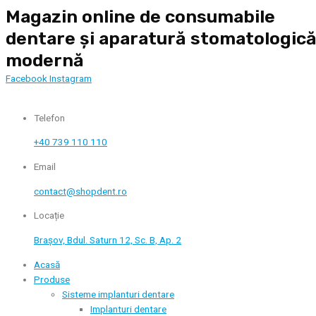
Skip
Magazin online de consumabile
to
dentare și aparatură stomatologic
content
modernă
Facebook
Instagram
Telefon
+40 739 110 110
Email
contact@shopdent.ro
Locație
Brașov, Bdul. Saturn 12, Sc. B, Ap. 2
Acasă
Produse
Sisteme implanturi dentare
Implanturi dentare