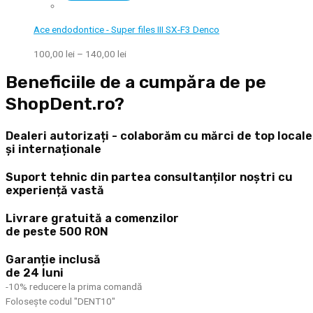
Ace endodontice - Super files III SX-F3 Denco
100,00
lei
–
140,00
lei
Beneficiile de a cumpăra de pe
ShopDent.ro?
Dealeri autorizați - colaborăm cu mărci de top locale
și internaționale
Suport tehnic din partea consultanților noștri cu
experiență vastă
Livrare gratuită a comenzilor
de peste 500 RON
Garanție inclusă
de 24 luni
-10% reducere la prima comandă
Folosește codul "DENT10"