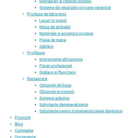
Restaurari si refaceri bonturi
Sisteme de reparatie coroane ceramice
Produse de laborator
Lacuri si solutii
Masa de ambalat
Materiale si accesorii proteze
Piesa de mana
Sablare
Profilaxie
Instrumente ultrasonice
Periaj profesional
Sigilare si fluorizare
Restaurare
Obturatii de baza
Obturatii provizorii
Sisteme adezive
Substante demineralizante
Substante pentru tratamentul plagii dentinare
Promoții
Blog
Companie
Documente