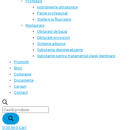
Profilaxie
Instrumente ultrasonice
Periaj profesional
Sigilare si fluorizare
Restaurare
Obturatii de baza
Obturatii provizorii
Sisteme adezive
Substante demineralizante
Substante pentru tratamentul plagii dentinare
Promoții
Blog
Companie
Documente
Cursuri
Contact
Products
search
0,00
lei
0
Cart