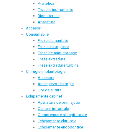
Protetica
Truse si instrumente
Biomateriale
Aparatura
Accesorii
Consumabile
Freze diamantate
Freze chirurgicale
Freze de taiat coroane
Freze extradure
Freze extradure turbina
Chirugie-implantologie
Accesorii
Anse piezo-chirurgie
Fire de sutura
Echipamente cabinet
Aparatura de prim ajutor
Camere intraorale
Compresoare si aspiratoare
Echipamente chirurgie
Echipamente endodontice