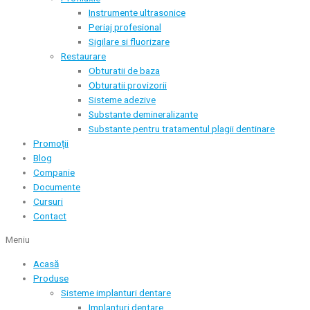
Instrumente ultrasonice
Periaj profesional
Sigilare si fluorizare
Restaurare
Obturatii de baza
Obturatii provizorii
Sisteme adezive
Substante demineralizante
Substante pentru tratamentul plagii dentinare
Promoții
Blog
Companie
Documente
Cursuri
Contact
Meniu
Acasă
Produse
Sisteme implanturi dentare
Implanturi dentare