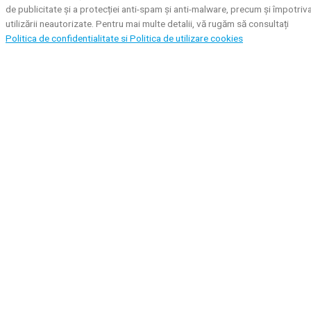
de publicitate și a protecției anti-spam și anti-malware, precum și împotriv
utilizării neautorizate. Pentru mai multe detalii, vă rugăm să consultați
Politica de confidentialitate si
Politica de utilizare cookies
Cookie Settings
Accept toate
Închide
Privacy Overview
This website uses cookies to improve your experience while you navigate
through the website. Out of these, the cookies that are categorized as
necessary are stored on your browser as they are essential for the workin
of basic functionalities of the website. We also use third-party cookies tha
help us analyze and understand how you use this website. These cookies
will be stored in your browser only with your consent. You also have the
option to opt-out of these cookies. But opting out of some of these
cookies may affect your browsing experience.
Necessary
Necessary