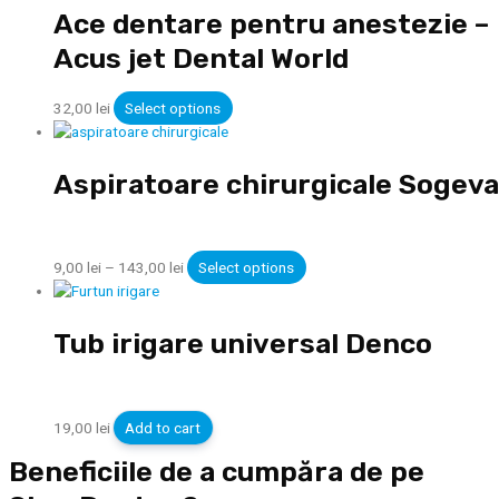
Ace dentare pentru anestezie –
Acus jet Dental World
32,00
lei
Select options
Aspiratoare chirurgicale Sogeva
9,00
lei
–
143,00
lei
Select options
Tub irigare universal Denco
19,00
lei
Add to cart
Beneficiile de a cumpăra de pe