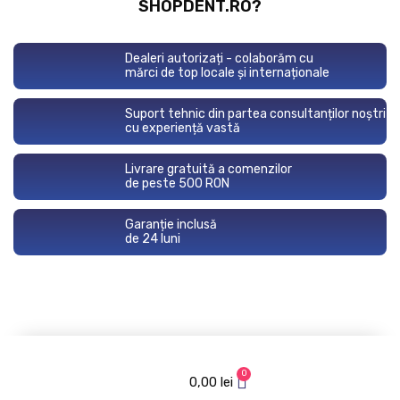
SHOPDENT.RO?
Dealeri autorizați - colaborăm cu
mărci de top locale și internaționale
Suport tehnic din partea consultanților noștri
cu experiență vastă
Livrare gratuită a comenzilor
de peste 500 RON
Garanție inclusă
de 24 luni
0
0,00
lei