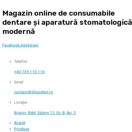
Skip
Magazin online de consumabile
to
content
dentare și aparatură stomatologic
modernă
Facebook
Instagram
Telefon
+40 739 110 110
Email
contact@shopdent.ro
Locație
Brașov, Bdul. Saturn 12, Sc. B, Ap. 2
Acasă
Produse