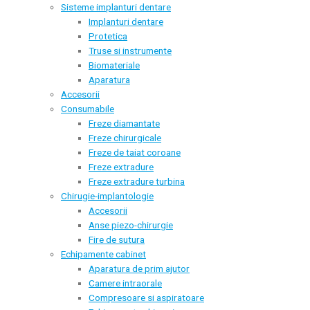
Sisteme implanturi dentare
Implanturi dentare
Protetica
Truse si instrumente
Biomateriale
Aparatura
Accesorii
Consumabile
Freze diamantate
Freze chirurgicale
Freze de taiat coroane
Freze extradure
Freze extradure turbina
Chirugie-implantologie
Accesorii
Anse piezo-chirurgie
Fire de sutura
Echipamente cabinet
Aparatura de prim ajutor
Camere intraorale
Compresoare si aspiratoare