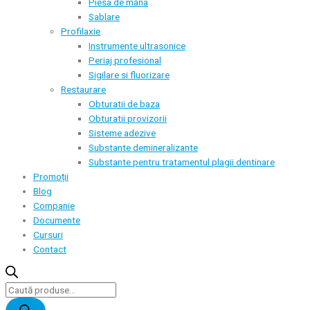
Piesa de mana
Sablare
Profilaxie
Instrumente ultrasonice
Periaj profesional
Sigilare si fluorizare
Restaurare
Obturatii de baza
Obturatii provizorii
Sisteme adezive
Substante demineralizante
Substante pentru tratamentul plagii dentinare
Promoții
Blog
Companie
Documente
Cursuri
Contact
Products
search