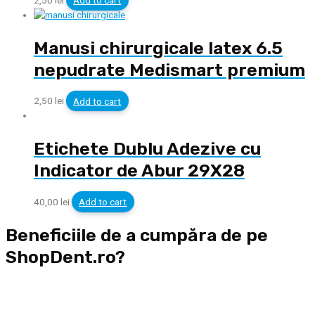
Manusi chirurgicale latex 6.5
nepudrate Medismart premium
2,50
lei
Add to cart
Etichete Dublu Adezive cu
Indicator de Abur 29X28
40,00
lei
Add to cart
Beneficiile de a cumpăra de pe
ShopDent.ro?