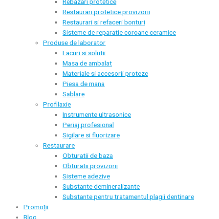
Rebazari protetice
Restaurari protetice provizorii
Restaurari si refaceri bonturi
Sisteme de reparatie coroane ceramice
Produse de laborator
Lacuri si solutii
Masa de ambalat
Materiale si accesorii proteze
Piesa de mana
Sablare
Profilaxie
Instrumente ultrasonice
Periaj profesional
Sigilare si fluorizare
Restaurare
Obturatii de baza
Obturatii provizorii
Sisteme adezive
Substante demineralizante
Substante pentru tratamentul plagii dentinare
Promoții
Blog