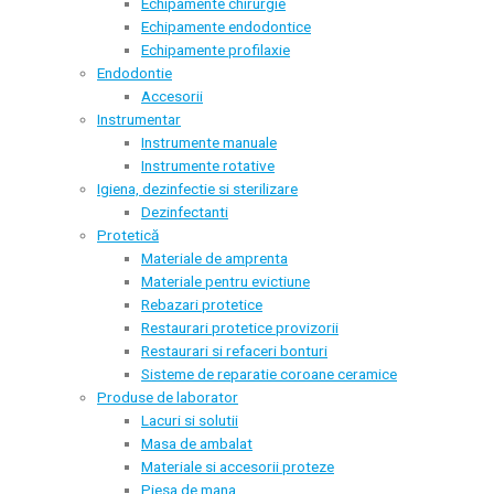
Echipamente chirurgie
Echipamente endodontice
Echipamente profilaxie
Endodontie
Accesorii
Instrumentar
Instrumente manuale
Instrumente rotative
Igiena, dezinfectie si sterilizare
Dezinfectanti
Protetică
Materiale de amprenta
Materiale pentru evictiune
Rebazari protetice
Restaurari protetice provizorii
Restaurari si refaceri bonturi
Sisteme de reparatie coroane ceramice
Produse de laborator
Lacuri si solutii
Masa de ambalat
Materiale si accesorii proteze
Piesa de mana