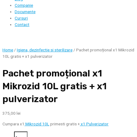
Companie
Documente
Cursuri
Contact
Home
/
Igiena, dezinfectie si sterilizare
/ Pachet promoțional x1 Mikrozid
10L gratis + x1 pulverizator
Pachet promoțional x1
Mikrozid 10L gratis + x1
pulverizator
375,00
lei
Cumpara x1
Mikrozid 10L
primesti gratis +
x1 Pulverizator
Pachet