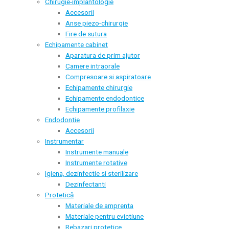
Chirugie-implantologie
Accesorii
Anse piezo-chirurgie
Fire de sutura
Echipamente cabinet
Aparatura de prim ajutor
Camere intraorale
Compresoare si aspiratoare
Echipamente chirurgie
Echipamente endodontice
Echipamente profilaxie
Endodontie
Accesorii
Instrumentar
Instrumente manuale
Instrumente rotative
Igiena, dezinfectie si sterilizare
Dezinfectanti
Protetică
Materiale de amprenta
Materiale pentru evictiune
Rebazari protetice