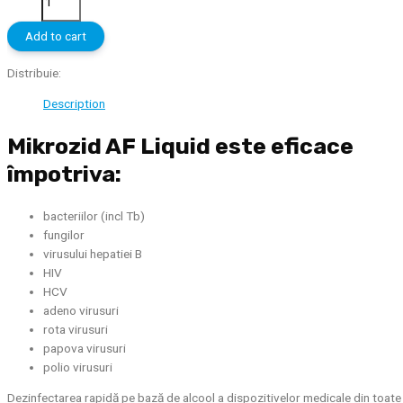
promoțional
x1
Add to cart
Mikrozid
10L
Distribuie:
gratis
Description
+
x1
Mikrozid AF Liquid este eficace
pulverizator
quantity
împotriva:
bacteriilor (incl Tb)
fungilor
virusului hepatiei B
HIV
HCV
adeno virusuri
rota virusuri
papova virusuri
polio virusuri
Dezinfectarea rapidă pe bază de alcool a dispozitivelor medicale din toate