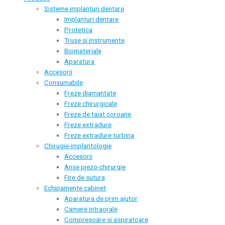
Sisteme implanturi dentare
Implanturi dentare
Protetica
Truse si instrumente
Biomateriale
Aparatura
Accesorii
Consumabile
Freze diamantate
Freze chirurgicale
Freze de taiat coroane
Freze extradure
Freze extradure turbina
Chirugie-implantologie
Accesorii
Anse piezo-chirurgie
Fire de sutura
Echipamente cabinet
Aparatura de prim ajutor
Camere intraorale
Compresoare si aspiratoare