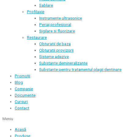
Sablare
Profilaxie
Instrumente ultrasonice
Periaj profesional
Sigilare si fluorizare
Restaurare
Obturatii de baza
Obturatii provizorii
Sisteme adezive
Substante demineralizante
Substante pentru tratamentul plagii dentinare
Promoții
Blog
Companie
Documente
Cursuri
Contact
Meniu
Acasă
Produse