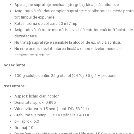
Aplicați pe suprafețe nediluat, ștergeți și lăsați să actioneze.
Asigurați-vă că udați complet suprafețele și păstrați-le umede pentr
tot timpul de expunere.
Rata maximă de aplicare 50 ml / mp.
Asigurați-vă că toate murdărirea vizibilă este îndepărtată înainte de
dezinfectare.
Nu tratați suprafețele sensibile la alcool, de ex. sticlă acrilică.
Nu este pentru dezinfectarea finală a dispozitivelor medicale
semicritice și critice
Ingrediente:
100 g soluţie conţin: 25 g etanol (94 %), 35 g 1 – propanol
Prezentare:
Aspect: lichid clar incolor
Densitate: aprox. 0,895
Vâscozitatea: < 15 sec. (conf. DIN 53211)
Stabilitate la temp.: – 5 OC până la + 40 OC
pH: aprox. 6,0
Gramaj: 10L
Dezinfectant rapid pentru suprafete Mikrozid AF Schulke & Mayr x 