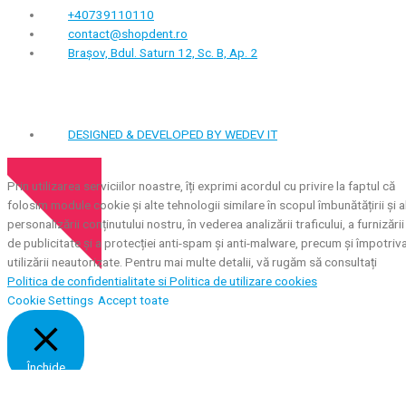
+40739110110
contact@shopdent.ro
Brașov, Bdul. Saturn 12, Sc. B, Ap. 2
DESIGNED & DEVELOPED BY WEDEV IT
Pachet promoțional
Prin utilizarea serviciilor noastre, îți exprimi acordul cu privire la faptul că
folosim module cookie și alte tehnologii similare în scopul îmbunătățirii și a
personalizării conținutului nostru, în vederea analizării traficului, a furnizării
de publicitate și a protecției anti-spam și anti-malware, precum și împotriv
utilizării neautorizate. Pentru mai multe detalii, vă rugăm să consultați
Politica de confidentialitate si
Politica de utilizare cookies
Cookie Settings
Accept toate
Închide