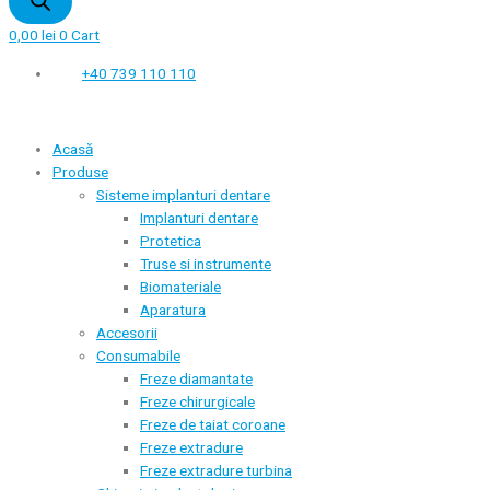
0,00
lei
0
Cart
+40 739 110 110
Acasă
Produse
Sisteme implanturi dentare
Implanturi dentare
Protetica
Truse si instrumente
Biomateriale
Aparatura
Accesorii
Consumabile
Freze diamantate
Freze chirurgicale
Freze de taiat coroane
Freze extradure
Freze extradure turbina