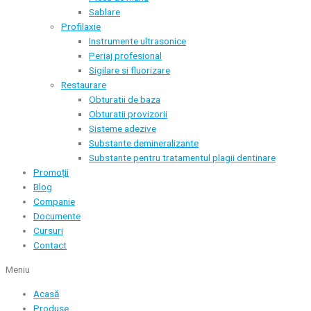
Sablare
Profilaxie
Instrumente ultrasonice
Periaj profesional
Sigilare si fluorizare
Restaurare
Obturatii de baza
Obturatii provizorii
Sisteme adezive
Substante demineralizante
Substante pentru tratamentul plagii dentinare
Promoții
Blog
Companie
Documente
Cursuri
Contact
Meniu
Acasă
Produse