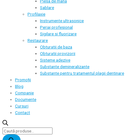
Piesa de mana
Sablare
Profilaxie
Instrumente ultrasonice
Periaj profesional
Sigilare si fluorizare
Restaurare
Obturatii de baza
Obturatii provizorii
Sisteme adezive
Substante demineralizante
Substante pentru tratamentul plagii dentinare
Promoții
Blog
Companie
Documente
Cursuri
Contact
Products
search