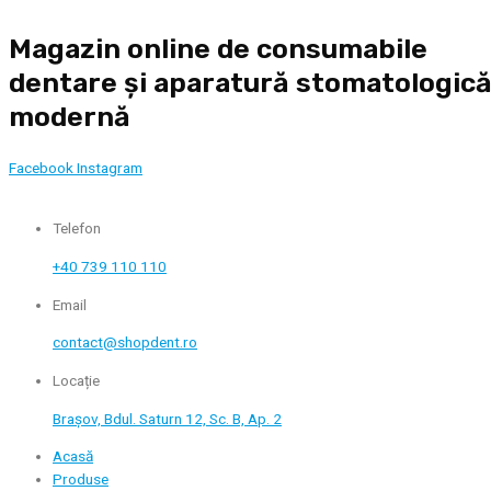
Skip
Magazin online de consumabile
to
content
dentare și aparatură stomatologic
modernă
Facebook
Instagram
Telefon
+40 739 110 110
Email
contact@shopdent.ro
Locație
Brașov, Bdul. Saturn 12, Sc. B, Ap. 2
Acasă
Produse