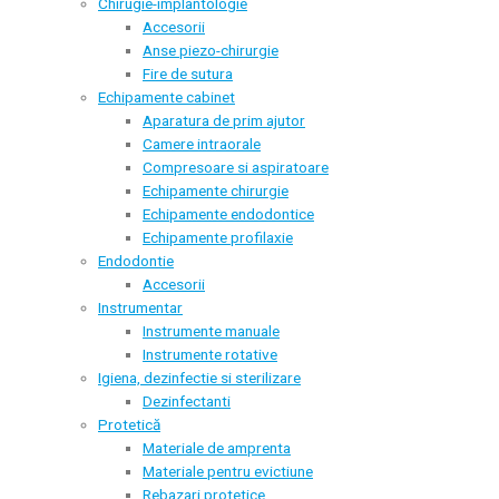
Chirugie-implantologie
Accesorii
Anse piezo-chirurgie
Fire de sutura
Echipamente cabinet
Aparatura de prim ajutor
Camere intraorale
Compresoare si aspiratoare
Echipamente chirurgie
Echipamente endodontice
Echipamente profilaxie
Endodontie
Accesorii
Instrumentar
Instrumente manuale
Instrumente rotative
Igiena, dezinfectie si sterilizare
Dezinfectanti
Protetică
Materiale de amprenta
Materiale pentru evictiune
Rebazari protetice