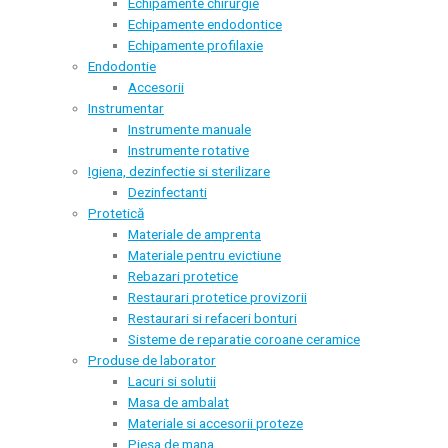
Echipamente chirurgie
Echipamente endodontice
Echipamente profilaxie
Endodontie
Accesorii
Instrumentar
Instrumente manuale
Instrumente rotative
Igiena, dezinfectie si sterilizare
Dezinfectanti
Protetică
Materiale de amprenta
Materiale pentru evictiune
Rebazari protetice
Restaurari protetice provizorii
Restaurari si refaceri bonturi
Sisteme de reparatie coroane ceramice
Produse de laborator
Lacuri si solutii
Masa de ambalat
Materiale si accesorii proteze
Piesa de mana