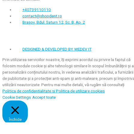
+40739110110
contact@shopdent.ro
Brașov, Bdul. Saturn 12, Sc. B, Ap. 2
DESIGNED & DEVELOPED BY WEDEV IT
Prin utilizarea serviciilor noastre, îți exprimi acordul cu privire la faptul că
folosim module cookie și alte tehnologii similare în scopul îmbunătățirii și a
personalizării conținutului nostru, în vederea analizării traficului, a furnizării
de publicitate și a protecției anti-spam și anti-malware, precum și împotriv
utilizării neautorizate. Pentru mai multe detalii, vă rugăm să consultați
Politica de confidentialitate si
Politica de utilizare cookies
Cookie Settings
Accept toate
Închide