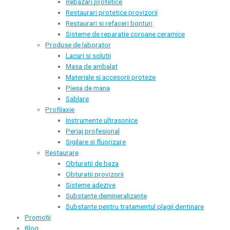
Rebazari protetice
Restaurari protetice provizorii
Restaurari si refaceri bonturi
Sisteme de reparatie coroane ceramice
Produse de laborator
Lacuri si solutii
Masa de ambalat
Materiale si accesorii proteze
Piesa de mana
Sablare
Profilaxie
Instrumente ultrasonice
Periaj profesional
Sigilare si fluorizare
Restaurare
Obturatii de baza
Obturatii provizorii
Sisteme adezive
Substante demineralizante
Substante pentru tratamentul plagii dentinare
Promoții
Blog