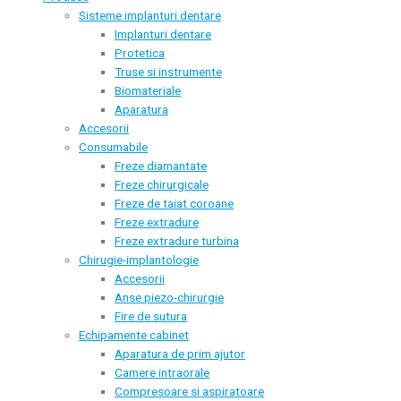
Sisteme implanturi dentare
Implanturi dentare
Protetica
Truse si instrumente
Biomateriale
Aparatura
Accesorii
Consumabile
Freze diamantate
Freze chirurgicale
Freze de taiat coroane
Freze extradure
Freze extradure turbina
Chirugie-implantologie
Accesorii
Anse piezo-chirurgie
Fire de sutura
Echipamente cabinet
Aparatura de prim ajutor
Camere intraorale
Compresoare si aspiratoare