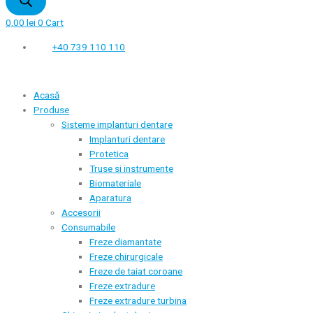
0,00
lei
0
Cart
+40 739 110 110
Acasă
Produse
Sisteme implanturi dentare
Implanturi dentare
Protetica
Truse si instrumente
Biomateriale
Aparatura
Accesorii
Consumabile
Freze diamantate
Freze chirurgicale
Freze de taiat coroane
Freze extradure
Freze extradure turbina