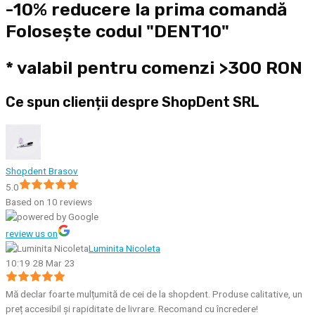
-10% reducere la prima comandă
Folosește codul "DENT10"
* valabil pentru comenzi >300 RON
Ce spun clienții despre ShopDent SRL
Shopdent Brasov
5.0
Based on 10 reviews
review us on
Luminita Nicoleta
10:19 28 Mar 23
Mă declar foarte mulțumită de cei de la shopdent. Produse calitative, un
preț accesibil și rapiditate de livrare. Recomand cu încredere!