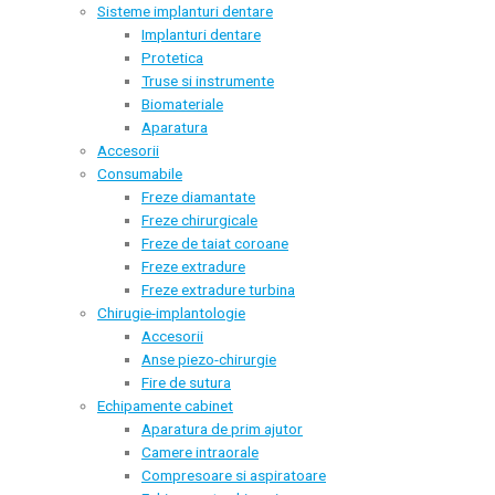
Sisteme implanturi dentare
Implanturi dentare
Protetica
Truse si instrumente
Biomateriale
Aparatura
Accesorii
Consumabile
Freze diamantate
Freze chirurgicale
Freze de taiat coroane
Freze extradure
Freze extradure turbina
Chirugie-implantologie
Accesorii
Anse piezo-chirurgie
Fire de sutura
Echipamente cabinet
Aparatura de prim ajutor
Camere intraorale
Compresoare si aspiratoare