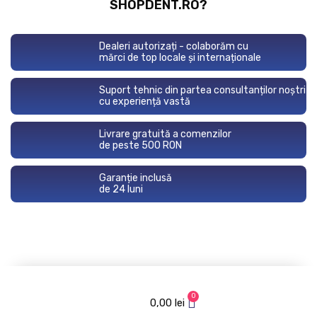
SHOPDENT.RO?
Dealeri autorizați - colaborăm cu
mărci de top locale și internaționale
Suport tehnic din partea consultanților noștri
cu experiență vastă
Livrare gratuită a comenzilor
de peste 500 RON
Garanție inclusă
de 24 luni
0
0,00
lei