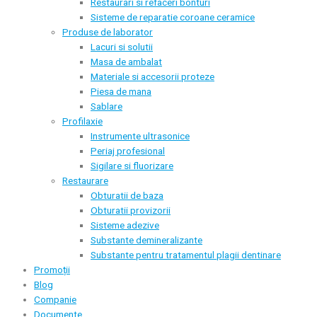
Restaurari si refaceri bonturi
Sisteme de reparatie coroane ceramice
Produse de laborator
Lacuri si solutii
Masa de ambalat
Materiale si accesorii proteze
Piesa de mana
Sablare
Profilaxie
Instrumente ultrasonice
Periaj profesional
Sigilare si fluorizare
Restaurare
Obturatii de baza
Obturatii provizorii
Sisteme adezive
Substante demineralizante
Substante pentru tratamentul plagii dentinare
Promoții
Blog
Companie
Documente