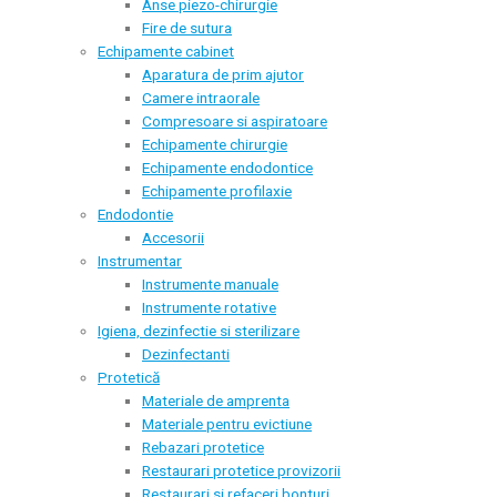
Anse piezo-chirurgie
Fire de sutura
Echipamente cabinet
Aparatura de prim ajutor
Camere intraorale
Compresoare si aspiratoare
Echipamente chirurgie
Echipamente endodontice
Echipamente profilaxie
Endodontie
Accesorii
Instrumentar
Instrumente manuale
Instrumente rotative
Igiena, dezinfectie si sterilizare
Dezinfectanti
Protetică
Materiale de amprenta
Materiale pentru evictiune
Rebazari protetice
Restaurari protetice provizorii
Restaurari si refaceri bonturi