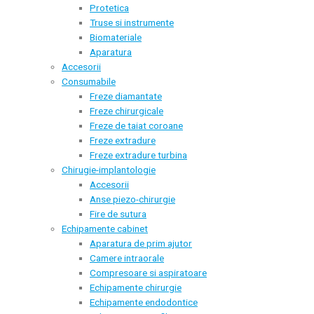
Protetica
Truse si instrumente
Biomateriale
Aparatura
Accesorii
Consumabile
Freze diamantate
Freze chirurgicale
Freze de taiat coroane
Freze extradure
Freze extradure turbina
Chirugie-implantologie
Accesorii
Anse piezo-chirurgie
Fire de sutura
Echipamente cabinet
Aparatura de prim ajutor
Camere intraorale
Compresoare si aspiratoare
Echipamente chirurgie
Echipamente endodontice