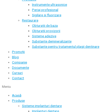
Instrumente ultrasonice
Periaj profesional
Sigilare si fluorizare
Restaurare
Obturatii de baza
Obturatii provizorii
Sisteme adezive
Substante demineralizante
Substante pentru tratamentul plagii dentinare
Promoții
Blog
Companie
Documente
Cursuri
Contact
Meniu
Acasă
Produse
Sisteme implanturi dentare
Implanturi dentare