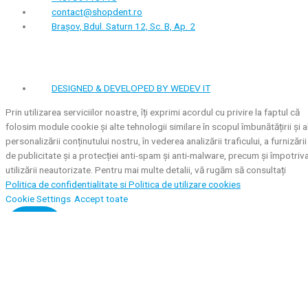
contact@shopdent.ro
Brașov, Bdul. Saturn 12, Sc. B, Ap. 2
DESIGNED & DEVELOPED BY WEDEV IT
Prin utilizarea serviciilor noastre, îți exprimi acordul cu privire la faptul că
folosim module cookie și alte tehnologii similare în scopul îmbunătățirii și a
personalizării conținutului nostru, în vederea analizării traficului, a furnizării
de publicitate și a protecției anti-spam și anti-malware, precum și împotriv
utilizării neautorizate. Pentru mai multe detalii, vă rugăm să consultați
Politica de confidentialitate si
Politica de utilizare cookies
Cookie Settings
Accept toate
Închide
Privacy Overview