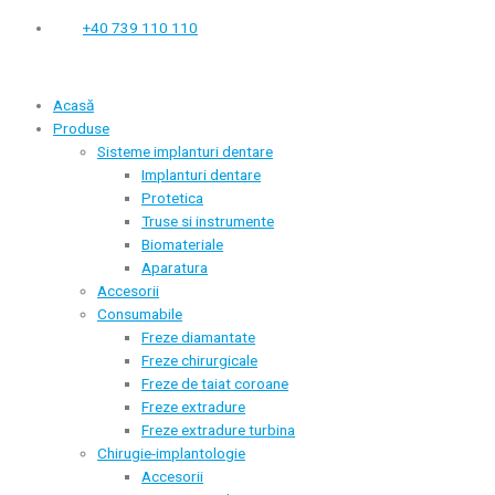
+40 739 110 110
Acasă
Produse
Sisteme implanturi dentare
Implanturi dentare
Protetica
Truse si instrumente
Biomateriale
Aparatura
Accesorii
Consumabile
Freze diamantate
Freze chirurgicale
Freze de taiat coroane
Freze extradure
Freze extradure turbina
Chirugie-implantologie
Accesorii