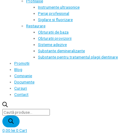
Profilaxie
Instrumente ultrasonice
Periaj profesional
Sigilare si fluorizare
Restaurare
Obturatii de baza
Obturatii provizorii
Sisteme adezive
Substante demineralizante
Substante pentru tratamentul plagii dentinare
Promoții
Blog
Companie
Documente
Cursuri
Contact
Products
search
0,00
lei
0
Cart