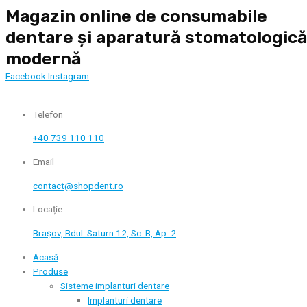
Skip
Magazin online de consumabile
to
dentare și aparatură stomatologic
content
modernă
Facebook
Instagram
Telefon
+40 739 110 110
Email
contact@shopdent.ro
Locație
Brașov, Bdul. Saturn 12, Sc. B, Ap. 2
Acasă
Produse
Sisteme implanturi dentare
Implanturi dentare