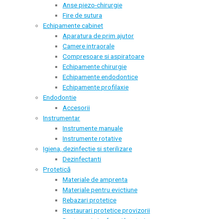
Anse piezo-chirurgie
Fire de sutura
Echipamente cabinet
Aparatura de prim ajutor
Camere intraorale
Compresoare si aspiratoare
Echipamente chirurgie
Echipamente endodontice
Echipamente profilaxie
Endodontie
Accesorii
Instrumentar
Instrumente manuale
Instrumente rotative
Igiena, dezinfectie si sterilizare
Dezinfectanti
Protetică
Materiale de amprenta
Materiale pentru evictiune
Rebazari protetice
Restaurari protetice provizorii