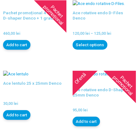
l
l
P
a
c
h
e
t
p
r
o
m
o
ț
i
o
n
a
P
a
c
h
e
t
p
r
o
m
o
ț
i
o
n
a
Pachet promoțional 4 cutii Ace
Ace rotative endo D-Files
D-shaper Denco + 1 gratis
Denco
460,00
lei
120,00
lei
–
125,00
lei
Add to cart
Select options
Ofertă
Ofertă
l
l
P
a
c
h
e
t
p
r
o
m
o
ț
i
o
n
a
P
a
c
h
e
t
p
r
o
m
o
ț
i
o
n
a
Ace lentulo 25 x 25mm Denco
Ace rotative endo D-Shaper
25mm Denco
30,00
lei
95,00
lei
Add to cart
Add to cart