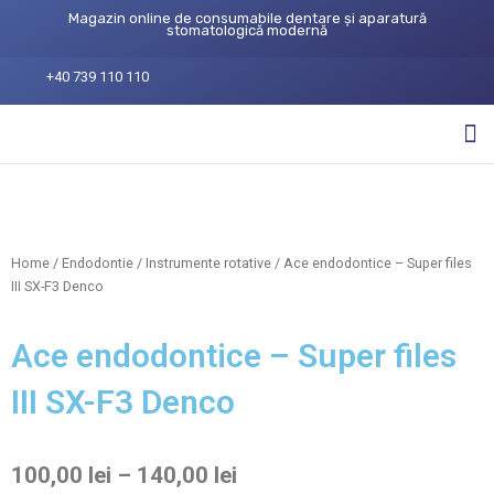
Magazin online de consumabile dentare și aparatură
stomatologică modernă
+40 739 110 110
Home
/
Endodontie
/
Instrumente rotative
/ Ace endodontice – Super files
III SX-F3 Denco
Ace endodontice – Super files
III SX-F3 Denco
100,00
lei
–
140,00
lei