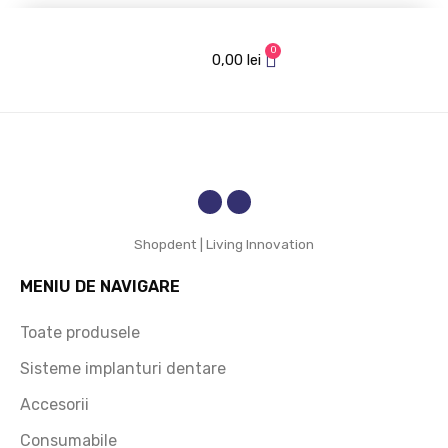
preț 
!
cu 
accesi
mare 
0
0,00
lei
bil și 
incred
rapidit
ere!
ț
ate de 
livrare
. 
Reco
mand 
cu 
Shopdent | Living Innovation
încred
ere!
e
MENIU DE NAVIGARE
Toate produsele
Sisteme implanturi dentare
Accesorii
Consumabile