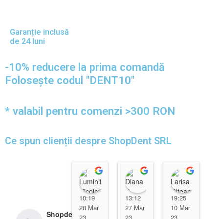
Garanție inclusă
de 24 luni
-10% reducere la prima comandă
Folosește codul "DENT10"
* valabil pentru comenzi >300 RON
Ce spun clienții despre ShopDent SRL
Luminita Nicoleta
Diana D
Laris
10:19
13:12
19:25
28 Mar
27 Mar
10 Mar
Shopdent Brasov
23
23
23