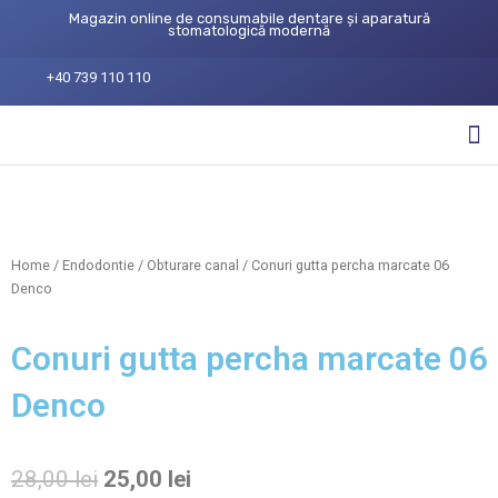
Magazin online de consumabile dentare și aparatură
stomatologică modernă
+40 739 110 110
Home
/
Endodontie
/
Obturare canal
/ Conuri gutta percha marcate 06
Denco
Conuri gutta percha marcate 06
Denco
28,00
lei
25,00
lei