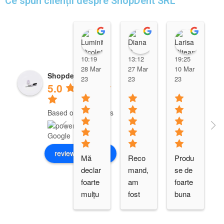
Ce spun clienții despre ShopDent SRL
Luminita Nicoleta
Diana D
Laris
10:19
13:12
19:25
28 Mar
27 Mar
10 Mar
Shopdent Brasov
23
23
23
5.0
Based on 10 reviews
review us on
Mă 
Reco
Produ
declar 
mand, 
se de 
foarte 
am 
foarte 
mulțu
fost 
buna 
mită 
multu
calitat
t
de cei 
mita 
e, 