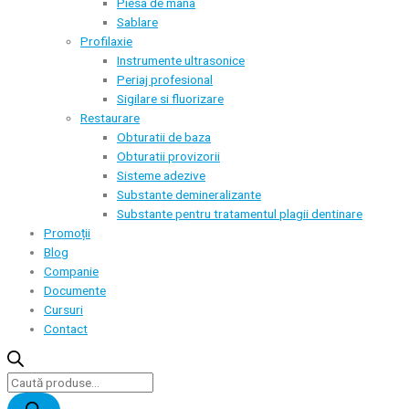
Piesa de mana
Sablare
Profilaxie
Instrumente ultrasonice
Periaj profesional
Sigilare si fluorizare
Restaurare
Obturatii de baza
Obturatii provizorii
Sisteme adezive
Substante demineralizante
Substante pentru tratamentul plagii dentinare
Promoții
Blog
Companie
Documente
Cursuri
Contact
Products
search