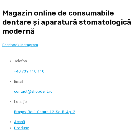
Skip
Magazin online de consumabile
to
content
dentare și aparatură stomatologic
modernă
Facebook
Instagram
Telefon
+40 739 110 110
Email
contact@shopdent.ro
Locație
Brașov, Bdul. Saturn 12, Sc. B, Ap. 2
Acasă
Produse