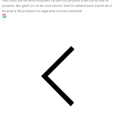
I-am vazut pe cei de la Shopdent ca sunt noi pe piata si am zis sa vad ce
prezinta. Am gasit tot ce am avut nevoie. Sunt la calitate buna si pret ok si
livrarea la fel prompta! Cu siguranta voi mai comanda!