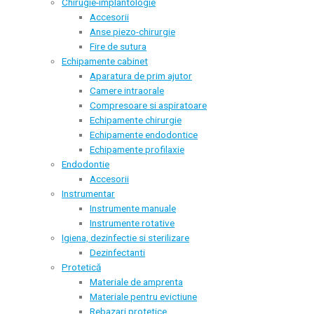
Chirugie-implantologie
Accesorii
Anse piezo-chirurgie
Fire de sutura
Echipamente cabinet
Aparatura de prim ajutor
Camere intraorale
Compresoare si aspiratoare
Echipamente chirurgie
Echipamente endodontice
Echipamente profilaxie
Endodontie
Accesorii
Instrumentar
Instrumente manuale
Instrumente rotative
Igiena, dezinfectie si sterilizare
Dezinfectanti
Protetică
Materiale de amprenta
Materiale pentru evictiune
Rebazari protetice