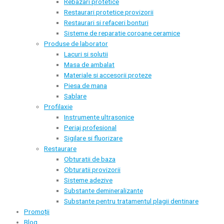
Rebazari protetice
Restaurari protetice provizorii
Restaurari si refaceri bonturi
Sisteme de reparatie coroane ceramice
Produse de laborator
Lacuri si solutii
Masa de ambalat
Materiale si accesorii proteze
Piesa de mana
Sablare
Profilaxie
Instrumente ultrasonice
Periaj profesional
Sigilare si fluorizare
Restaurare
Obturatii de baza
Obturatii provizorii
Sisteme adezive
Substante demineralizante
Substante pentru tratamentul plagii dentinare
Promoții
Blog