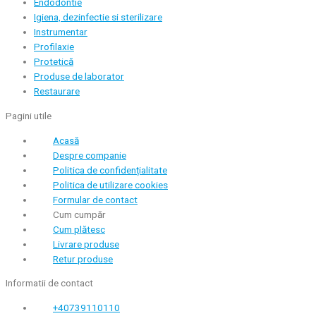
Endodontie
Igiena, dezinfectie si sterilizare
Instrumentar
Profilaxie
Protetică
Produse de laborator
Restaurare
Pagini utile
Acasă
Despre companie
Politica de confidențialitate
Politica de utilizare cookies
Formular de contact
Cum cumpăr
Cum plătesc
Livrare produse
Retur produse
Informatii de contact
+40739110110