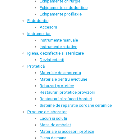
Echipamente chirurgie
Echipamente endodontice
Echipamente profilaxie
Endodontie
Accesorii
Instrumentar
Instrumente manuale
Instrumente rotative
Igiena, dezinfectie si sterilizare
Dezinfectanti
Protetică
Materiale de amprenta
Materiale pentru evictiune
Rebazari protetice
Restaurari protetice provizorii
Restaurari si refaceri bonturi
Sisteme de reparatie coroane ceramice
Produse de laborator
Lacuri si solutii
Masa de ambalat
Materiale si accesorii proteze
Piesa de mana