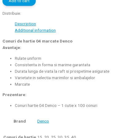
Add to cart
04
marcate
Distribuie:
Denco
Description
quantity
Additional information
Conuri de hartie 04 marcate Denco
Avantaje:
Rulate uniform
Consistenta in forma si marime garantata
Durata lunga de viata la raft si prospetime asigurate
Varietate in selectia marimilor si ambalajelor
Marcate
Prezentare:
Conuri hartie 04 Denco – 1 cutie x 100 conuri
Brand
Denco
Conuri de hartie
15, 20, 25, 30, 35, 40