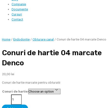
Companie
Documente
Cursuri
Contact
Home
/
Endodontie
/
Obturare canal
/ Conuri de hartie 04 marcate Denco
Conuri de hartie 04 marcate
Denco
20,00
lei
Conuri de hartie marcate pentru obturatii
Conuri de hartie
Conuri
de
hartie