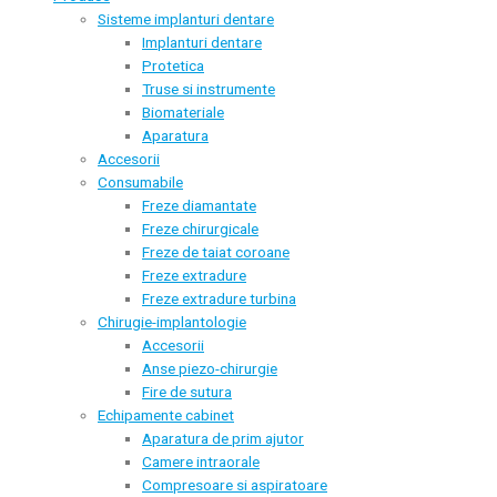
Sisteme implanturi dentare
Implanturi dentare
Protetica
Truse si instrumente
Biomateriale
Aparatura
Accesorii
Consumabile
Freze diamantate
Freze chirurgicale
Freze de taiat coroane
Freze extradure
Freze extradure turbina
Chirugie-implantologie
Accesorii
Anse piezo-chirurgie
Fire de sutura
Echipamente cabinet
Aparatura de prim ajutor
Camere intraorale
Compresoare si aspiratoare