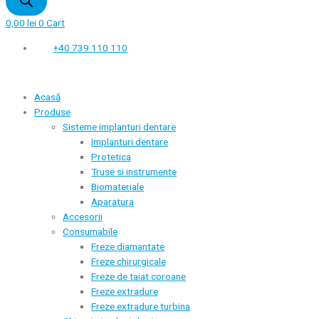
0,00
lei
0
Cart
+40 739 110 110
Acasă
Produse
Sisteme implanturi dentare
Implanturi dentare
Protetica
Truse si instrumente
Biomateriale
Aparatura
Accesorii
Consumabile
Freze diamantate
Freze chirurgicale
Freze de taiat coroane
Freze extradure
Freze extradure turbina