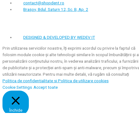
contact@shopdent.ro
Brașov, Bdul. Saturn 12, Sc. B, Ap. 2
DESIGNED & DEVELOPED BY WEDEV IT
Prin utilizarea serviciilor noastre, îți exprimi acordul cu privire la faptul că
folosim module cookie și alte tehnologii similare în scopul îmbunătățirii și a
personalizării conținutului nostru, în vederea analizării traficului, a furnizării
de publicitate și a protecției anti-spam și anti-malware, precum și împotriv
utilizării neautorizate. Pentru mai multe detalii, vă rugăm să consultați
Politica de confidentialitate si
Politica de utilizare cookies
Cookie Settings
Accept toate
Închide
Privacy Overview