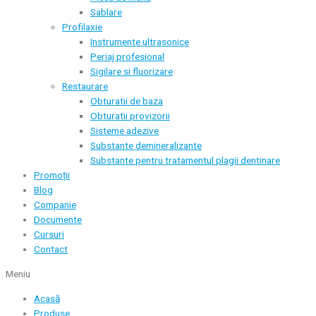
Sablare
Profilaxie
Instrumente ultrasonice
Periaj profesional
Sigilare si fluorizare
Restaurare
Obturatii de baza
Obturatii provizorii
Sisteme adezive
Substante demineralizante
Substante pentru tratamentul plagii dentinare
Promoții
Blog
Companie
Documente
Cursuri
Contact
Meniu
Acasă
Produse