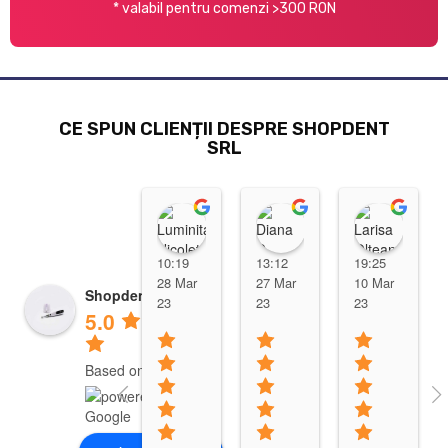
* valabil pentru comenzi >300 RON
CE SPUN CLIENȚII DESPRE SHOPDENT
SRL
Luminita Nicoleta
Diana D
Lari
10:19
13:12
19:25
28 Mar
27 Mar
10 Mar
Shopdent Brasov
23
23
23
5.0
Based on 10 reviews