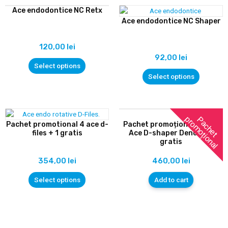
Ace endodontice NC Retx
Ace endodontice NC Shaper
120,00
lei
92,00
lei
Select options
Select options
l
l
P
a
c
h
e
t
p
r
o
m
o
ț
i
o
n
a
P
a
c
h
e
t
p
r
o
m
o
ț
i
o
n
a
Pachet promotional 4 ace d-
Pachet promoțional 4 cutii
files + 1 gratis
Ace D-shaper Denco + 1
gratis
354,00
lei
460,00
lei
Select options
Add to cart