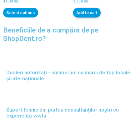
41,00
lei
10,50
lei
Select options
Add to cart
Beneficiile de a cumpăra de pe
ShopDent.ro?
Dealeri autorizați - colaborăm cu mărci de top locale
și internaționale
Suport tehnic din partea consultanților noștri cu
experiență vastă