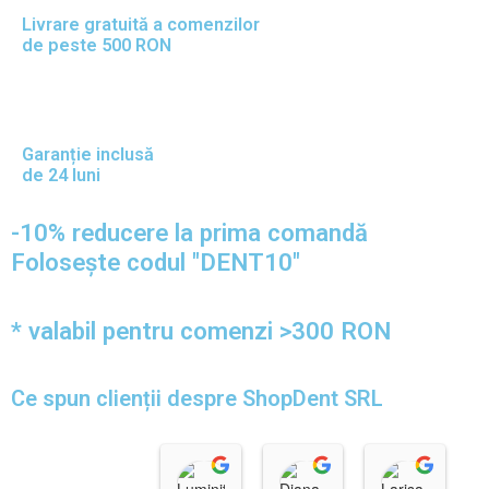
Livrare gratuită a comenzilor
de peste 500 RON
Garanție inclusă
de 24 luni
-10% reducere la prima comandă
Folosește codul "DENT10"
* valabil pentru comenzi >300 RON
Ce spun clienții despre ShopDent SRL
Luminita Nicoleta
Diana D
Laris