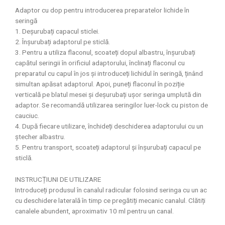
Adaptor cu dop pentru introducerea preparatelor lichide în
seringă
1. Deșurubați capacul sticlei.
2. Înșurubați adaptorul pe sticlă.
3. Pentru a utiliza flaconul, scoateți dopul albastru, înșurubați
capătul seringii în orificiul adaptorului, înclinați flaconul cu
preparatul cu capul în jos și introduceți lichidul în seringă, ținând
simultan apăsat adaptorul. Apoi, puneți flaconul în poziție
verticală pe blatul mesei și deșurubați ușor seringa umplută din
adaptor. Se recomandă utilizarea seringilor luer-lock cu piston de
cauciuc.
4. După fiecare utilizare, închideți deschiderea adaptorului cu un
ștecher albastru.
5. Pentru transport, scoateți adaptorul și înșurubați capacul pe
sticlă.
INSTRUCȚIUNI DE UTILIZARE
Introduceți produsul în canalul radicular folosind seringa cu un ac
cu deschidere laterală în timp ce pregătiți mecanic canalul. Clătiți
canalele abundent, aproximativ 10 ml pentru un canal.