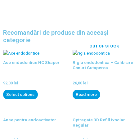
Recomandări de produse din aceeași
categorie
OUT OF STOCK
Ace endodontice NC Shaper
Rigla endodontica – Calibrare
Conuri Gutaperca
92,00
lei
26,00
lei
Select options
Read more
Anse pentru endoactivator
Optragate 3D Refill Ivoclar
Regular