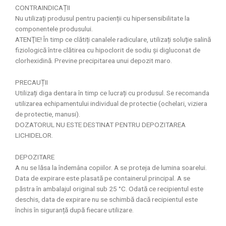
CONTRAINDICAȚII
Nu utilizați produsul pentru pacienții cu hipersensibilitate la
componentele produsului.
ATENŢIE! În timp ce clătiți canalele radiculare, utilizați soluție salină
fiziologică între clătirea cu hipoclorit de sodiu și digluconat de
clorhexidină. Previne precipitarea unui depozit maro.
PRECAUȚII
Utilizați diga dentara în timp ce lucrați cu produsul. Se recomanda
utilizarea echipamentului individual de protectie (ochelari, viziera
de protectie, manusi).
DOZATORUL NU ESTE DESTINAT PENTRU DEPOZITAREA
LICHIDELOR.
DEPOZITARE
A nu se lăsa la îndemâna copiilor. A se proteja de lumina soarelui.
Data de expirare este plasată pe containerul principal. A se
păstra în ambalajul original sub 25 °C. Odată ce recipientul este
deschis, data de expirare nu se schimbă dacă recipientul este
închis în siguranță după fiecare utilizare.