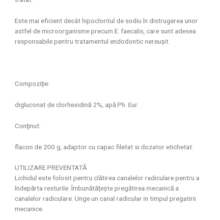
Este mai eficient decât hipocloritul de sodiu în distrugerea unor
astfel de microorganisme precum E. faecalis, care sunt adesea
responsabile pentru tratamentul endodontic nereușit.
Compoziţie:
digluconat de clorhexidină 2%, apă Ph. Eur.
Conţinut:
flacon de 200 g, adaptor cu capac filetat si dozator etichetat.
UTILIZARE PREVENTATĂ
Lichidul este folosit pentru clătirea canalelor radiculare pentru a
îndepărta resturile. Îmbunătățește pregătirea mecanică a
canalelor radiculare. Unge un canal radicular in timpul pregatirii
mecanice.