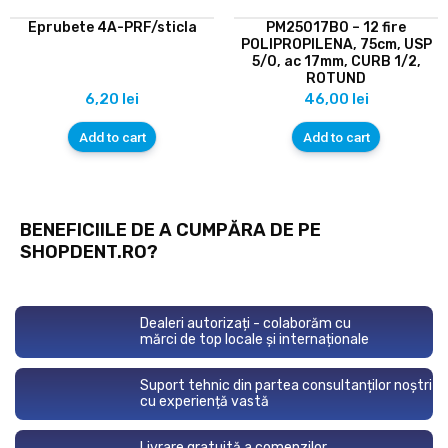
Eprubete 4A-PRF/sticla
PM25017B0 – 12 fire
POLIPROPILENA, 75cm, USP
5/0, ac 17mm, CURB 1/2,
ROTUND
6,20
lei
46,00
lei
Add to cart
Add to cart
BENEFICIILE DE A CUMPĂRA DE PE
SHOPDENT.RO?
Dealeri autorizați - colaborăm cu
mărci de top locale și internaționale
Suport tehnic din partea consultanților noștri
cu experiență vastă
Livrare gratuită a comenzilor