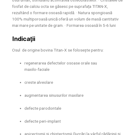
osul uman, stimulând activitatea osteoblastelor. · Cristalele de
fosfat de calciu octa se găsesc pe suprafața TITAN-X,
rezultând o formare osoasă rapidă. · Natura spongioasă
100% multiporoasă unică oferă un volum de masă cantitativ
mai mare pe unitate de gram. · Formarea osoasă în 5-6 luni
Indicaţii
Osul de origine bovina Titan‑X se foloseşte pentru:
regenerarea defectelor osoase orale sau
maxilo‑faciale
creste alveolare
augmentarea sinusurilor maxilare
defecte parodontale
defecte peri‑implant
apicectomii şi chistectomii (lucrări la vârful rădăcinii şi