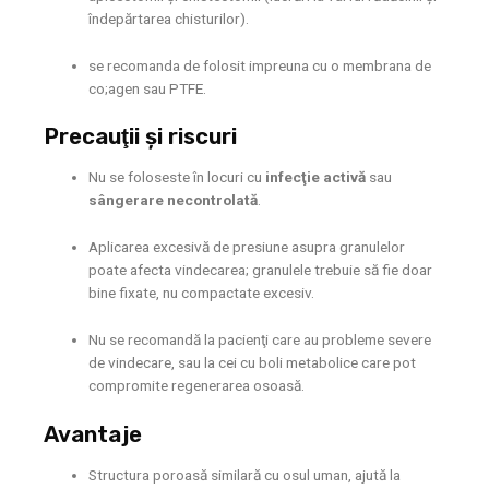
îndepărtarea chisturilor).
se recomanda de folosit impreuna cu o membrana de
co;agen sau PTFE.
Precauţii şi riscuri
Nu se foloseste în locuri cu
infecţie activă
sau
sângerare necontrolată
.
Aplicarea excesivă de presiune asupra granulelor
poate afecta vindecarea; granulele trebuie să fie doar
bine fixate, nu compactate excesiv.
Nu se recomandă la pacienţi care au probleme severe
de vindecare, sau la cei cu boli metabolice care pot
compromite regenerarea osoasă.
Avantaje
Structura poroasă similară cu osul uman, ajută la