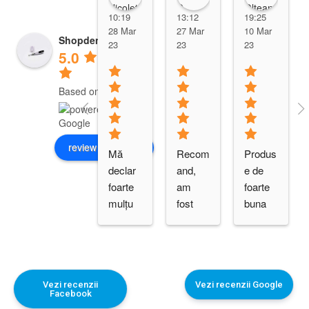
10:19
13:12
19:25
28 Mar
27 Mar
10 Mar
Shopdent Brasov
23
23
23
5.0
Based on 10 reviews
review us on
Mă 
Recom
Produs
declar 
and, 
e de 
foarte 
am 
foarte 
mulțu
fost 
buna 
mită de 
multu
calitate
cei de 
mita de 
, 
la 
calitate
preturi 
shopde
a 
favora
nt. 
produs
bile, 
Vezi recenzii
Vezi recenzii Google
Facebook
Produs
elor 
livrare 