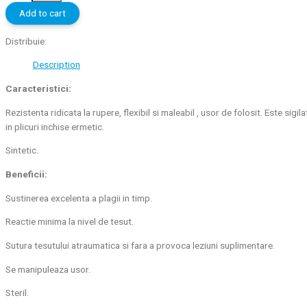
Nylon
Add to cart
Monofil
75cm
Distribuie:
EP1.5
Description
USP
4/0
Caracteristici:
,3/8,16mm
quantity
Rezistenta ridicata la rupere, flexibil si maleabil , usor de folosit. Este sigila
in plicuri inchise ermetic.
Sintetic.
Beneficii:
Sustinerea excelenta a plagii in timp.
Reactie minima la nivel de tesut.
Sutura tesutului atraumatica si fara a provoca leziuni suplimentare.
Se manipuleaza usor.
Steril.