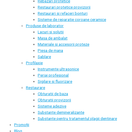
Rebazari protetice
Restaurari protetice provizorii
Restaurari si refaceri bonturi
Sisteme de reparatie coroane ceramice
Produse de laborator
Lacuri si solutii
Masa de ambalat
Materiale si accesorii proteze
Piesa de mana
Sablare
Profilaxie
Instrumente ultrasonice
Periaj profesional
Sigilare si fluorizare
Restaurare
Obturatii de baza
Obturatii provizorii
Sisteme adezive
Substante demineralizante
Substante pentru tratamentul plagii dentinare
Promoții
Blog