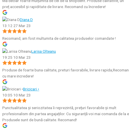
Mă declar foarte mulțumită de cei de la shopdent. Produse calitative, un
preț accesibil și rapiditate de livrare. Recomand cu încredere!
Diana D
13:12 27 Mar 23
Recomand, am fost multumita de calitatea produselor comandate !
Larisa Olteanu
19:25 10 Mar 23
Produse de foarte buna calitate, preturi favorabile, livrare rapida,Recoma
cu mare incredere!
Bricicari •
10:05 10 Mar 23
Punctualitatea și seriozitatea îi reprezintă, prețuri favorabile și mult
profesionalism din partea angajaților. Cu siguranță voi mai comanda de la e
Produsele sunt de bună calitate. Recomand!