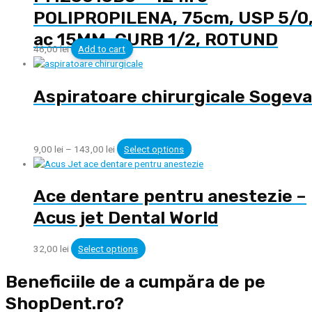
POLIPROPILENA, 75cm, USP 5/0
ac 15MM, CURB 1/2, ROTUND
46,00
lei
Add to cart
Aspiratoare chirurgicale Sogeva
9,00
lei
–
143,00
lei
Select options
Ace dentare pentru anestezie –
Acus jet Dental World
32,00
lei
Select options
Beneficiile de a cumpăra de pe
ShopDent.ro?