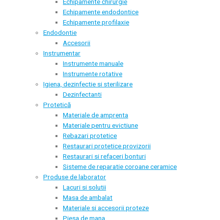
Echipamente chirurgie
Echipamente endodontice
Echipamente profilaxie
Endodontie
Accesorii
Instrumentar
Instrumente manuale
Instrumente rotative
Igiena, dezinfectie si sterilizare
Dezinfectanti
Protetică
Materiale de amprenta
Materiale pentru evictiune
Rebazari protetice
Restaurari protetice provizorii
Restaurari si refaceri bonturi
Sisteme de reparatie coroane ceramice
Produse de laborator
Lacuri si solutii
Masa de ambalat
Materiale si accesorii proteze
Piesa de mana