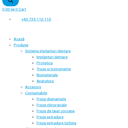
0,00
lei
0
Cart
+40 739 110 110
Acasă
Produse
Sisteme implanturi dentare
Implanturi dentare
Protetica
Truse si instrumente
Biomateriale
Aparatura
Accesorii
Consumabile
Freze diamantate
Freze chirurgicale
Freze de taiat coroane
Freze extradure
Freze extradure turbina