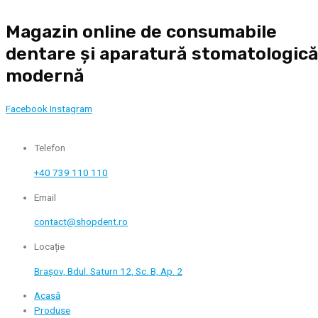
Skip
Magazin online de consumabile
to
content
dentare și aparatură stomatologic
modernă
Facebook
Instagram
Telefon
+40 739 110 110
Email
contact@shopdent.ro
Locație
Brașov, Bdul. Saturn 12, Sc. B, Ap. 2
Acasă
Produse