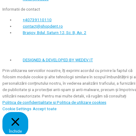
Informatii de contact
+40739110110
contact@shopdent.ro
Brașov, Bdul. Saturn 12, Sc. B, Ap. 2
DESIGNED & DEVELOPED BY WEDEV IT
Prin utilizarea serviciilor noastre, îți exprimi acordul cu privire la faptul că
folosim module cookie și alte tehnologii similare în scopul îmbunătățirii și a
personalizării conținutului nostru, în vederea analizării traficului, a furnizării
de publicitate și a protecției anti-spam și anti-malware, precum și împotriv
utilizării neautorizate. Pentru mai multe detalii, vă rugăm să consultați
Politica de confidentialitate si
Politica de utilizare cookies
Cookie Settings
Accept toate
Închide