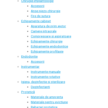
Chirugie-implantologie
Accesorii
Anse piezo-chirurgie
Fire de sutura
Echipamente cabinet
Aparatura de prim ajutor
Camere intraorale
Compresoare si aspiratoare
Echipamente chirurgie
Echipamente endodontice
Echipamente profilaxie
Endodontie
Accesorii
Instrumentar
Instrumente manuale
Instrumente rotative
Igiena, dezinfectie si sterilizare
Dezinfectanti
Protetică
Materiale de amprenta
Materiale pentru evictiune
Rebazari protetice