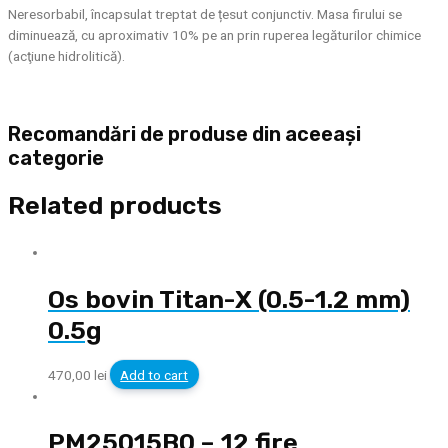
Neresorbabil, încapsulat treptat de țesut conjunctiv. Masa firului se
diminuează, cu aproximativ 10% pe an prin ruperea legăturilor chimice
(acţiune hidrolitică).
Recomandări de produse din aceeași
categorie
Related products
Os bovin Titan-X (0.5-1.2 mm)
0.5g
470,00
lei
Add to cart
PM25015B0 – 12 fire