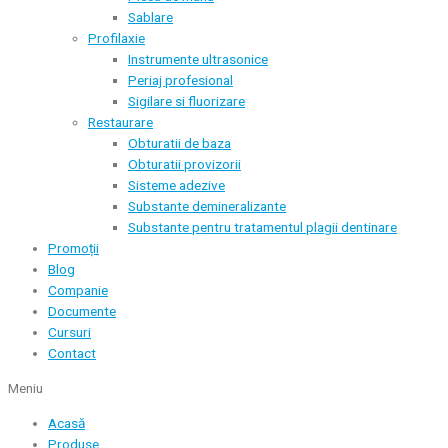
Sablare
Profilaxie
Instrumente ultrasonice
Periaj profesional
Sigilare si fluorizare
Restaurare
Obturatii de baza
Obturatii provizorii
Sisteme adezive
Substante demineralizante
Substante pentru tratamentul plagii dentinare
Promoții
Blog
Companie
Documente
Cursuri
Contact
Meniu
Acasă
Produse