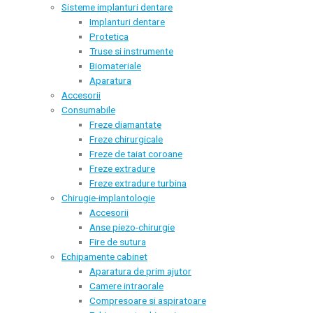
Sisteme implanturi dentare
Implanturi dentare
Protetica
Truse si instrumente
Biomateriale
Aparatura
Accesorii
Consumabile
Freze diamantate
Freze chirurgicale
Freze de taiat coroane
Freze extradure
Freze extradure turbina
Chirugie-implantologie
Accesorii
Anse piezo-chirurgie
Fire de sutura
Echipamente cabinet
Aparatura de prim ajutor
Camere intraorale
Compresoare si aspiratoare