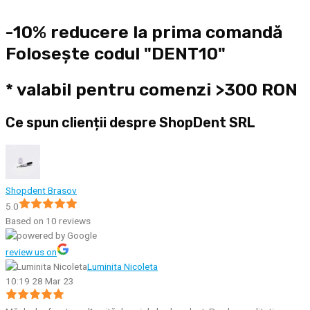
-10% reducere la prima comandă
Folosește codul "DENT10"
* valabil pentru comenzi >300 RON
Ce spun clienții despre ShopDent SRL
Shopdent Brasov
5.0
Based on 10 reviews
review us on
Luminita Nicoleta
10:19 28 Mar 23