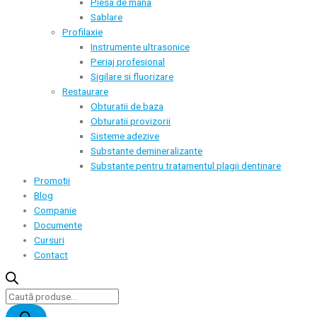
Piesa de mana
Sablare
Profilaxie
Instrumente ultrasonice
Periaj profesional
Sigilare si fluorizare
Restaurare
Obturatii de baza
Obturatii provizorii
Sisteme adezive
Substante demineralizante
Substante pentru tratamentul plagii dentinare
Promoții
Blog
Companie
Documente
Cursuri
Contact
Products
search