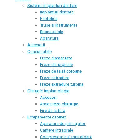
Sisteme implanturi dentare
Implanturi dentare
Protetica
Truse si instrumente
Biomateriale
Aparatura
Accesorii
Consumabile
Freze diamantate
Freze chirurgicale
Freze de taiat coroane
Freze extradure
Freze extradure turbina
Chirugie-implantologie
Accesorii
Anse piezo-chirurgie
Fire de sutura
Echipamente cabinet
Aparatura de prim ajutor
Camere intraorale
Compresoare si aspiratoare