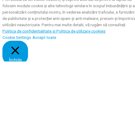
folosim module cookie și alte tehnologii similare în scopul îmbunătățirii și a
personalizării conținutului nostru, în vederea analizării traficului, a furnizării
de publicitate și a protecției anti-spam și anti-malware, precum și împotriv
utilizării neautorizate. Pentru mai multe detalii, vă rugăm să consultați
Politica de confidentialitate si
Politica de utilizare cookies
Cookie Settings
Accept toate
Închide
Privacy Overview
This website uses cookies to improve your experience while you navigate
through the website. Out of these, the cookies that are categorized as
necessary are stored on your browser as they are essential for the workin
of basic functionalities of the website. We also use third-party cookies tha
help us analyze and understand how you use this website. These cookies
will be stored in your browser only with your consent. You also have the
option to opt-out of these cookies. But opting out of some of these
cookies may affect your browsing experience.