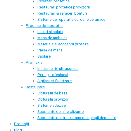
Rebazari protetice
Restaurari protetice provizorii
Restaurari si refaceri bonturi
Sisteme de reparatie coroane ceramice
Produse de laborator
Lacuri si solutii
Masa de ambalat
Materiale si accesorii proteze
Piesa de mana
Sablare
Profilaxie
Instrumente ultrasonice
Periaj profesional
Sigilare si fluorizare
Restaurare
Obturatii de baza
Obturatii provizorii
Sisteme adezive
Substante demineralizante
Substante pentru tratamentul plagii dentinare
Promoții
Blog