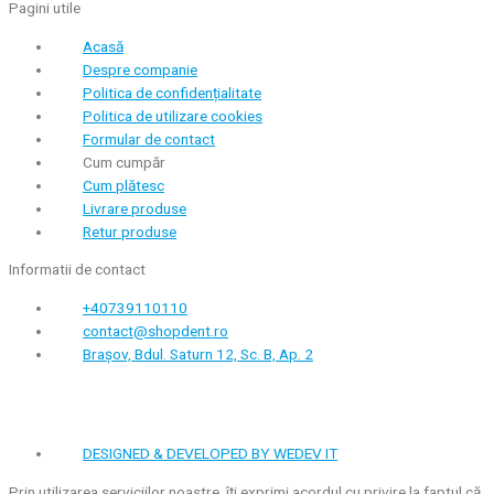
Pagini utile
Acasă
Despre companie
Politica de confidențialitate
Politica de utilizare cookies
Formular de contact
Cum cumpăr
Cum plătesc
Livrare produse
Retur produse
Informatii de contact
+40739110110
contact@shopdent.ro
Brașov, Bdul. Saturn 12, Sc. B, Ap. 2
DESIGNED & DEVELOPED BY WEDEV IT
Prin utilizarea serviciilor noastre, îți exprimi acordul cu privire la faptul că