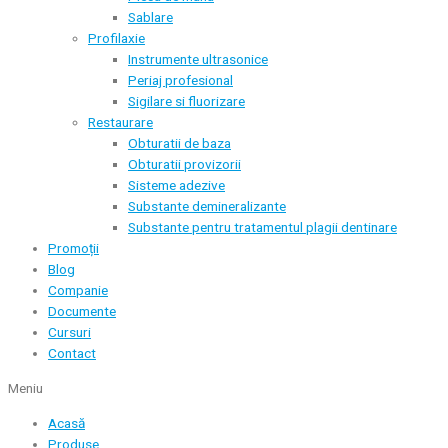
Sablare
Profilaxie
Instrumente ultrasonice
Periaj profesional
Sigilare si fluorizare
Restaurare
Obturatii de baza
Obturatii provizorii
Sisteme adezive
Substante demineralizante
Substante pentru tratamentul plagii dentinare
Promoții
Blog
Companie
Documente
Cursuri
Contact
Meniu
Acasă
Produse