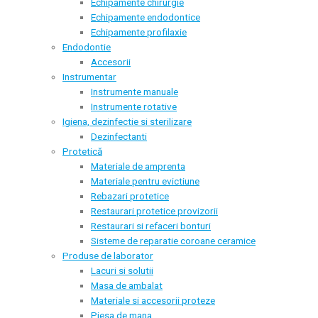
Echipamente chirurgie
Echipamente endodontice
Echipamente profilaxie
Endodontie
Accesorii
Instrumentar
Instrumente manuale
Instrumente rotative
Igiena, dezinfectie si sterilizare
Dezinfectanti
Protetică
Materiale de amprenta
Materiale pentru evictiune
Rebazari protetice
Restaurari protetice provizorii
Restaurari si refaceri bonturi
Sisteme de reparatie coroane ceramice
Produse de laborator
Lacuri si solutii
Masa de ambalat
Materiale si accesorii proteze
Piesa de mana