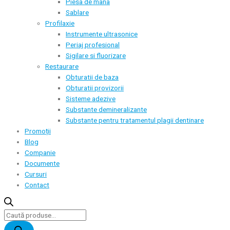
Piesa de mana
Sablare
Profilaxie
Instrumente ultrasonice
Periaj profesional
Sigilare si fluorizare
Restaurare
Obturatii de baza
Obturatii provizorii
Sisteme adezive
Substante demineralizante
Substante pentru tratamentul plagii dentinare
Promoții
Blog
Companie
Documente
Cursuri
Contact
Products
search