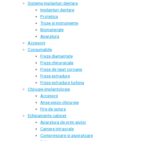
Sisteme implanturi dentare
Implanturi dentare
Protetica
Truse si instrumente
Biomateriale
Aparatura
Accesorii
Consumabile
Freze diamantate
Freze chirurgicale
Freze de taiat coroane
Freze extradure
Freze extradure turbina
Chirugie-implantologie
Accesorii
Anse piezo-chirurgie
Fire de sutura
Echipamente cabinet
Aparatura de prim ajutor
Camere intraorale
Compresoare si aspiratoare