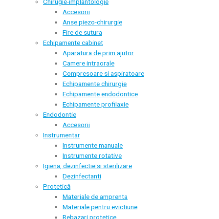
Chirugie-implantologie
Accesorii
Anse piezo-chirurgie
Fire de sutura
Echipamente cabinet
Aparatura de prim ajutor
Camere intraorale
Compresoare si aspiratoare
Echipamente chirurgie
Echipamente endodontice
Echipamente profilaxie
Endodontie
Accesorii
Instrumentar
Instrumente manuale
Instrumente rotative
Igiena, dezinfectie si sterilizare
Dezinfectanti
Protetică
Materiale de amprenta
Materiale pentru evictiune
Rebazari protetice