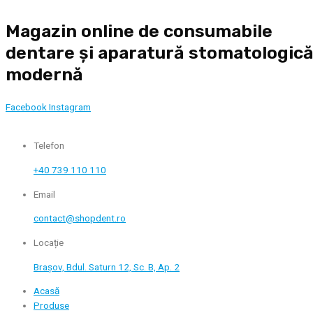
Skip
Magazin online de consumabile
to
content
dentare și aparatură stomatologic
modernă
Facebook
Instagram
Telefon
+40 739 110 110
Email
contact@shopdent.ro
Locație
Brașov, Bdul. Saturn 12, Sc. B, Ap. 2
Acasă
Produse