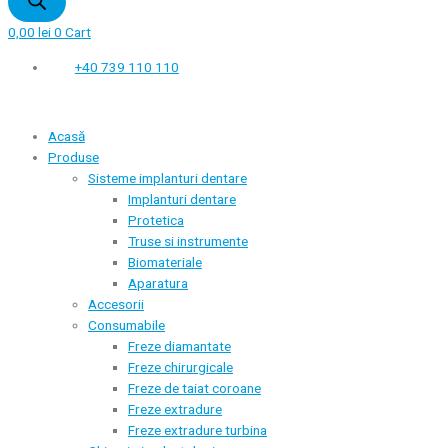
0,00
lei
0
Cart
+40 739 110 110
Acasă
Produse
Sisteme implanturi dentare
Implanturi dentare
Protetica
Truse si instrumente
Biomateriale
Aparatura
Accesorii
Consumabile
Freze diamantate
Freze chirurgicale
Freze de taiat coroane
Freze extradure
Freze extradure turbina