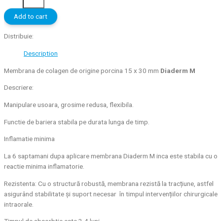
Colagen
porcine
Add to cart
Diaderm
M
Distribuie:
quantity
Description
Membrana de colagen de origine porcina 15 x 30 mm
Diaderm M
Descriere:
Manipulare usoara, grosime redusa, flexibila.
Functie de bariera stabila pe durata lunga de timp.
Inflamatie minima
La 6 saptamani dupa aplicare membrana Diaderm M inca este stabila cu o
reactie minima inflamatorie.
Rezistenta: Cu o structură robustă, membrana rezistă la tracțiune, astfel
asigurând stabilitate și suport necesar în timpul intervențiilor chirurgicale
intraorale.