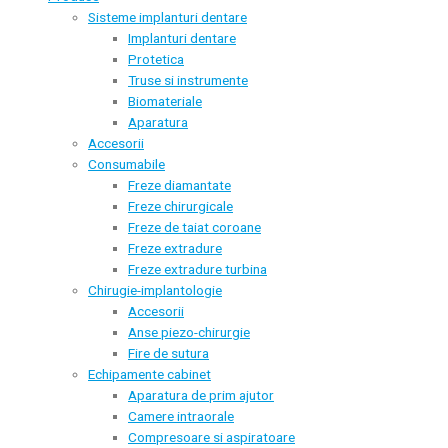
Sisteme implanturi dentare
Implanturi dentare
Protetica
Truse si instrumente
Biomateriale
Aparatura
Accesorii
Consumabile
Freze diamantate
Freze chirurgicale
Freze de taiat coroane
Freze extradure
Freze extradure turbina
Chirugie-implantologie
Accesorii
Anse piezo-chirurgie
Fire de sutura
Echipamente cabinet
Aparatura de prim ajutor
Camere intraorale
Compresoare si aspiratoare