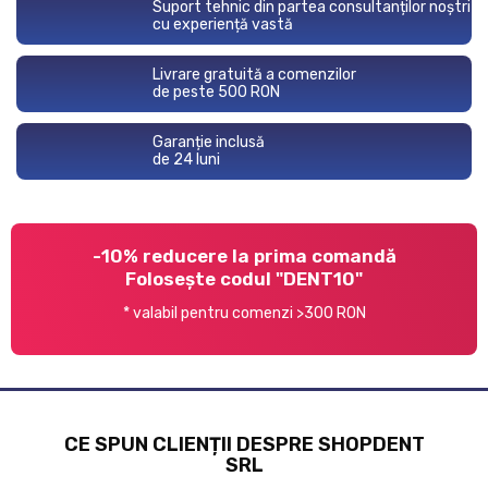
Suport tehnic din partea consultanților noștri
cu experiență vastă
Livrare gratuită a comenzilor
de peste 500 RON
Garanție inclusă
de 24 luni
-10% reducere la prima comandă
Folosește codul "DENT10"
* valabil pentru comenzi >300 RON
CE SPUN CLIENȚII DESPRE SHOPDENT
SRL