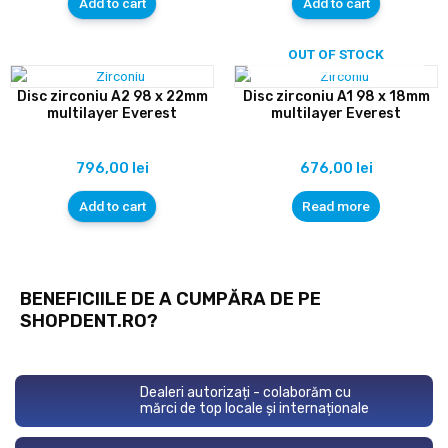
Add to cart
Add to cart
OUT OF STOCK
Disc zirconiu A2 98 x 22mm
Disc zirconiu A1 98 x 18mm
multilayer Everest
multilayer Everest
796,00
lei
676,00
lei
Add to cart
Read more
BENEFICIILE DE A CUMPĂRA DE PE
SHOPDENT.RO?
Dealeri autorizați - colaborăm cu
mărci de top locale și internaționale