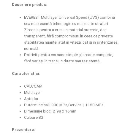
Descriere produs:
EVEREST Multilayer Universal Speed ​​(UVS) combină
cea mai recentă tehnologie cu mai multe straturi
Zirconia pentru a crea un material puternic, dar
transparent, fără compromisuri în ceea ce privește
stabilitatea nuanței atât în ​​​​viteză, cât și în sinterizarea
normală.
Potrivit pentru coroane simple și arcade complete,
fără variații în transluciditate sau rezistență.
Caracteristici:
CAD/CAM
Multilayer
Anterior
Putere: Incisal | 900 MPa,Cervical | 1150 MPa
Dimesiune bloc:
Ø
98 x 16mm
Culoare:B2
Prezentare: