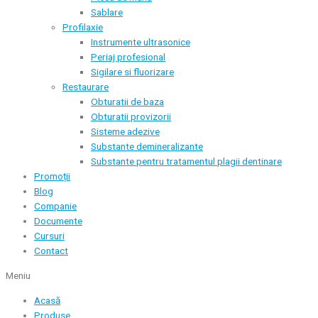
Sablare
Profilaxie
Instrumente ultrasonice
Periaj profesional
Sigilare si fluorizare
Restaurare
Obturatii de baza
Obturatii provizorii
Sisteme adezive
Substante demineralizante
Substante pentru tratamentul plagii dentinare
Promoții
Blog
Companie
Documente
Cursuri
Contact
Meniu
Acasă
Produse