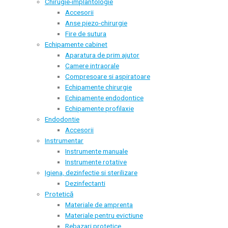
Chirugie-implantologie
Accesorii
Anse piezo-chirurgie
Fire de sutura
Echipamente cabinet
Aparatura de prim ajutor
Camere intraorale
Compresoare si aspiratoare
Echipamente chirurgie
Echipamente endodontice
Echipamente profilaxie
Endodontie
Accesorii
Instrumentar
Instrumente manuale
Instrumente rotative
Igiena, dezinfectie si sterilizare
Dezinfectanti
Protetică
Materiale de amprenta
Materiale pentru evictiune
Rebazari protetice