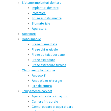
Sisteme implanturi dentare
Implanturi dentare
Protetica
Truse si instrumente
Biomateriale
Aparatura
Accesorii
Consumabile
Freze diamantate
Freze chirurgicale
Freze de taiat coroane
Freze extradure
Freze extradure turbina
Chirugie-implantologie
Accesorii
Anse piezo-chirurgie
Fire de sutura
Echipamente cabinet
Aparatura de prim ajutor
Camere intraorale
Compresoare si aspiratoare