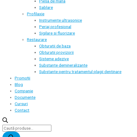
Piesa de mana
Sablare
Profilaxie
Instrumente ultrasonice
Periaj profesional
Sigilare si fluorizare
Restaurare
Obturatii de baza
Obturatii provizorii
Sisteme adezive
Substante demineralizante
Substante pentru tratamentul plagii dentinare
Promoții
Blog
Companie
Documente
Cursuri
Contact
Products
search