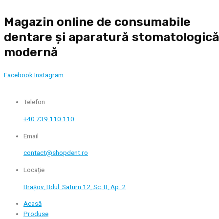
Skip
Magazin online de consumabile
to
content
dentare și aparatură stomatologic
modernă
Facebook
Instagram
Telefon
+40 739 110 110
Email
contact@shopdent.ro
Locație
Brașov, Bdul. Saturn 12, Sc. B, Ap. 2
Acasă
Produse