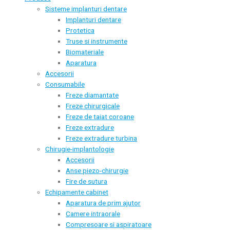
Sisteme implanturi dentare
Implanturi dentare
Protetica
Truse si instrumente
Biomateriale
Aparatura
Accesorii
Consumabile
Freze diamantate
Freze chirurgicale
Freze de taiat coroane
Freze extradure
Freze extradure turbina
Chirugie-implantologie
Accesorii
Anse piezo-chirurgie
Fire de sutura
Echipamente cabinet
Aparatura de prim ajutor
Camere intraorale
Compresoare si aspiratoare