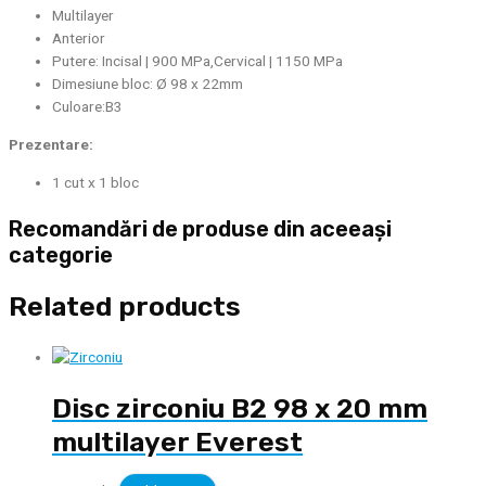
Multilayer
Anterior
Putere: Incisal | 900 MPa,Cervical | 1150 MPa
Dimesiune bloc:
Ø
98 x 22mm
Culoare:B3
Prezentare:
1 cut x 1 bloc
Recomandări de produse din aceeași
categorie
Related products
Disc zirconiu B2 98 x 20 mm
multilayer Everest