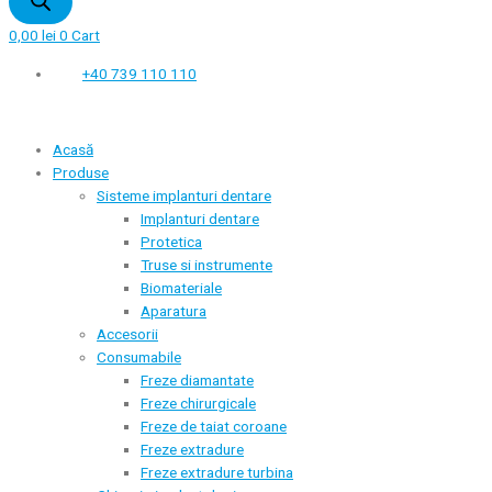
0,00
lei
0
Cart
+40 739 110 110
Acasă
Produse
Sisteme implanturi dentare
Implanturi dentare
Protetica
Truse si instrumente
Biomateriale
Aparatura
Accesorii
Consumabile
Freze diamantate
Freze chirurgicale
Freze de taiat coroane
Freze extradure
Freze extradure turbina