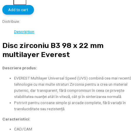
zirconiu
B3
Add to cart
98
x
Distribuie:
22
Description
mm
multilayer
Disc zirconiu B3 98 x 22 mm
Everest
quantity
multilayer Everest
Descriere produs:
EVEREST Multilayer Universal Speed ​​(UVS) combină cea mai recent
tehnologie cu mai multe straturi Zirconia pentru a crea un material
puternic, dar transparent, fără compromisuri în ceea ce privește
stabilitatea nuanței atât în ​​​​viteză, cât și în sinterizarea normală.
Potrivit pentru coroane simple și arcade complete, fără variații în
transluciditate sau rezistență.
Caracteristici:
CAD/CAM