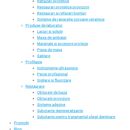
Rebazari protetice
Restaurari protetice provizorii
Restaurari si refaceri bonturi
Sisteme de reparatie coroane ceramice
Produse de laborator
Lacuri si solutii
Masa de ambalat
Materiale si accesorii proteze
Piesa de mana
Sablare
Profilaxie
Instrumente ultrasonice
Periaj profesional
Sigilare si fluorizare
Restaurare
Obturatii de baza
Obturatii provizorii
Sisteme adezive
Substante demineralizante
Substante pentru tratamentul plagii dentinare
Promoții
Blog