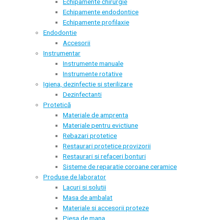
Echipamente chirurgie
Echipamente endodontice
Echipamente profilaxie
Endodontie
Accesorii
Instrumentar
Instrumente manuale
Instrumente rotative
Igiena, dezinfectie si sterilizare
Dezinfectanti
Protetică
Materiale de amprenta
Materiale pentru evictiune
Rebazari protetice
Restaurari protetice provizorii
Restaurari si refaceri bonturi
Sisteme de reparatie coroane ceramice
Produse de laborator
Lacuri si solutii
Masa de ambalat
Materiale si accesorii proteze
Piesa de mana