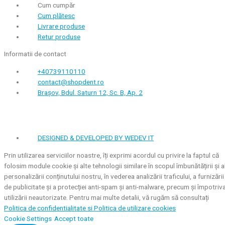
Cum cumpăr
Cum plătesc
Livrare produse
Retur produse
Informatii de contact
+40739110110
contact@shopdent.ro
Brașov, Bdul. Saturn 12, Sc. B, Ap. 2
DESIGNED & DEVELOPED BY WEDEV IT
Prin utilizarea serviciilor noastre, îți exprimi acordul cu privire la faptul că
folosim module cookie și alte tehnologii similare în scopul îmbunătățirii și a
personalizării conținutului nostru, în vederea analizării traficului, a furnizării
de publicitate și a protecției anti-spam și anti-malware, precum și împotriv
utilizării neautorizate. Pentru mai multe detalii, vă rugăm să consultați
Politica de confidentialitate si
Politica de utilizare cookies
Cookie Settings
Accept toate