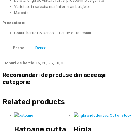
Durata lunga de viata la raft si prospetime asigurate
Varietate in selectia marimilor si ambalajelor
Marcate
Prezentare:
Conuri hartie 06 Denco – 1 cutie x 100 conuri
Brand
Denco
Conuri de hartie
15, 20, 25, 30, 35
Recomandări de produse din aceeași
categorie
Related products
Out of stoc
Batoane gutta
Rigla