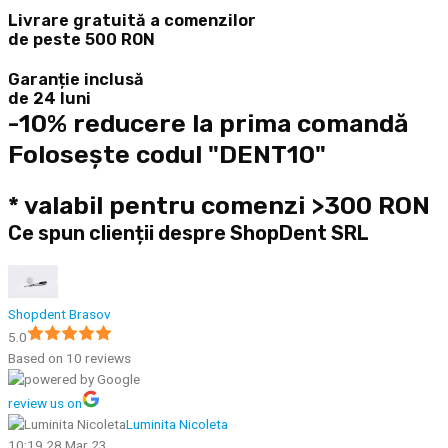
Livrare gratuită a comenzilor
de peste 500 RON
Garanție inclusă
de 24 luni
-10% reducere la prima comandă
Folosește codul "DENT10"
* valabil pentru comenzi >300 RON
Ce spun clienții despre ShopDent SRL
Shopdent Brasov
5.0
Based on 10 reviews
review us on
Luminita Nicoleta
10:19 28 Mar 23