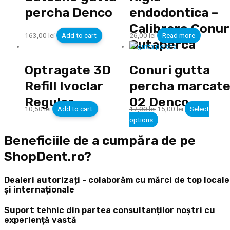
percha Denco
endodontica –
Calibrare Conur
163,00
lei
Add to cart
26,00
lei
Read more
Gutaperca
Optragate 3D
Conuri gutta
Refill Ivoclar
percha marcat
Regular
02 Denco
10,50
lei
Add to cart
17,00
lei
15,00
lei
Select
options
Beneficiile de a cumpăra de pe
ShopDent.ro?
Dealeri autorizați - colaborăm cu mărci de top locale
și internaționale
Suport tehnic din partea consultanților noștri cu
experiență vastă