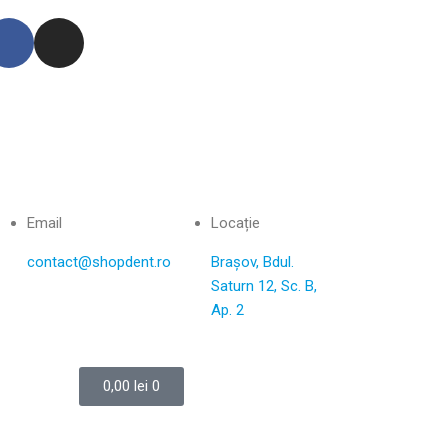
Email
Locație
contact@shopdent.ro
Brașov, Bdul.
Saturn 12, Sc. B,
Ap. 2
0,00
lei
0