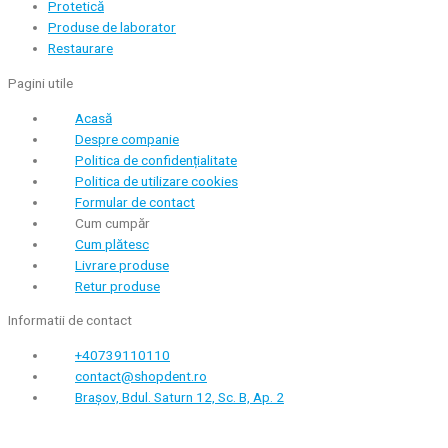
Protetică
Produse de laborator
Restaurare
Pagini utile
Acasă
Despre companie
Politica de confidențialitate
Politica de utilizare cookies
Formular de contact
Cum cumpăr
Cum plătesc
Livrare produse
Retur produse
Informatii de contact
+40739110110
contact@shopdent.ro
Brașov, Bdul. Saturn 12, Sc. B, Ap. 2