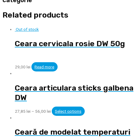
categorie
Related products
Out of stock
Ceara cervicala rosie DW 50g
29,00
lei
Read more
Ceara articulara sticks galbena
DW
27,85
lei
–
56,00
lei
Select options
Ceară de modelat temperaturi