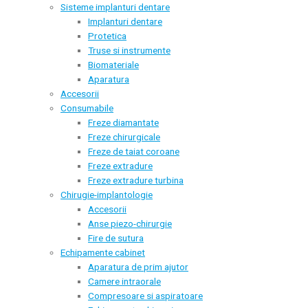
Sisteme implanturi dentare
Implanturi dentare
Protetica
Truse si instrumente
Biomateriale
Aparatura
Accesorii
Consumabile
Freze diamantate
Freze chirurgicale
Freze de taiat coroane
Freze extradure
Freze extradure turbina
Chirugie-implantologie
Accesorii
Anse piezo-chirurgie
Fire de sutura
Echipamente cabinet
Aparatura de prim ajutor
Camere intraorale
Compresoare si aspiratoare