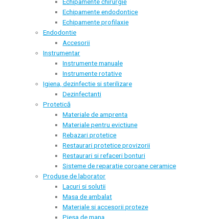
Echipamente chirurgie
Echipamente endodontice
Echipamente profilaxie
Endodontie
Accesorii
Instrumentar
Instrumente manuale
Instrumente rotative
Igiena, dezinfectie si sterilizare
Dezinfectanti
Protetică
Materiale de amprenta
Materiale pentru evictiune
Rebazari protetice
Restaurari protetice provizorii
Restaurari si refaceri bonturi
Sisteme de reparatie coroane ceramice
Produse de laborator
Lacuri si solutii
Masa de ambalat
Materiale si accesorii proteze
Piesa de mana