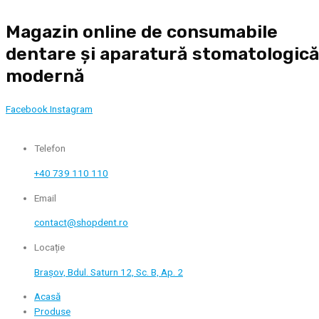
Skip
Magazin online de consumabile
to
content
dentare și aparatură stomatologic
modernă
Facebook
Instagram
Telefon
+40 739 110 110
Email
contact@shopdent.ro
Locație
Brașov, Bdul. Saturn 12, Sc. B, Ap. 2
Acasă
Produse