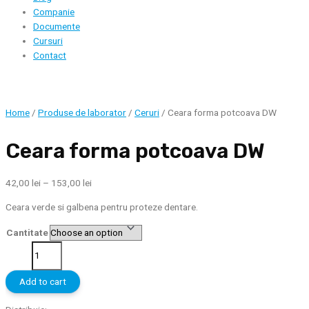
Companie
Documente
Cursuri
Contact
Home
/
Produse de laborator
/
Ceruri
/ Ceara forma potcoava DW
Ceara forma potcoava DW
42,00
lei
–
153,00
lei
Ceara verde si galbena pentru proteze dentare.
Cantitate
Ceara
forma
potcoava
Add to cart
DW
quantity