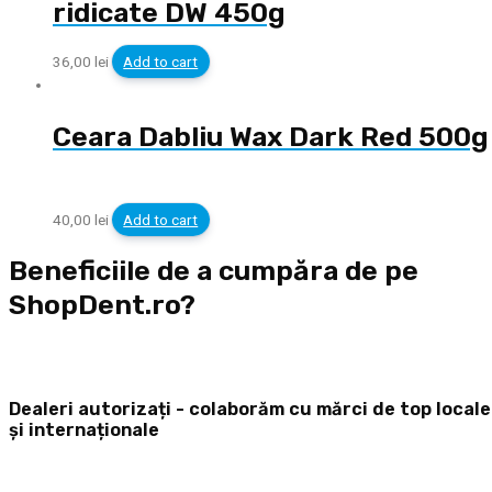
ridicate DW 450g
36,00
lei
Add to cart
Ceara Dabliu Wax Dark Red 500g
40,00
lei
Add to cart
Beneficiile de a cumpăra de pe
ShopDent.ro?
Dealeri autorizați - colaborăm cu mărci de top locale
și internaționale