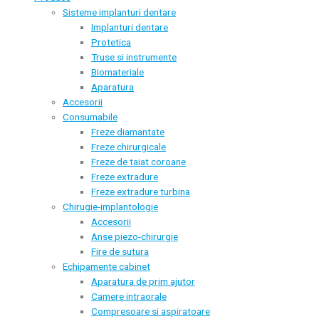
Sisteme implanturi dentare
Implanturi dentare
Protetica
Truse si instrumente
Biomateriale
Aparatura
Accesorii
Consumabile
Freze diamantate
Freze chirurgicale
Freze de taiat coroane
Freze extradure
Freze extradure turbina
Chirugie-implantologie
Accesorii
Anse piezo-chirurgie
Fire de sutura
Echipamente cabinet
Aparatura de prim ajutor
Camere intraorale
Compresoare si aspiratoare