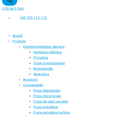
0,00
lei
0
Cart
+40 739 110 110
Acasă
Produse
Sisteme implanturi dentare
Implanturi dentare
Protetica
Truse si instrumente
Biomateriale
Aparatura
Accesorii
Consumabile
Freze diamantate
Freze chirurgicale
Freze de taiat coroane
Freze extradure
Freze extradure turbina