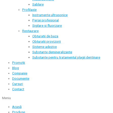
Sablare
Profilaxie
Instrumente ultrasonice
Periaj profesional
Sigilare si fluorizare
Restaurare
Obturatii de baza
Obturatii provizorii
Sisteme adezive
Substante demineralizante
Substante pentru tratamentul plagii dentinare
Promoții
Blog
Companie
Documente
Cursuri
Contact
Meniu
Acasă
Produse