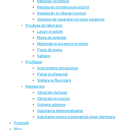
Rebazari protetice
Restaurari protetice provizorii
Restaurari si refaceri bonturi
Sisteme de reparatie coroane ceramice
Produse de laborator
Lacuri si solutii
Masa de ambalat
Materiale si accesorii proteze
Piesa de mana
Sablare
Profilaxie
Instrumente ultrasonice
Periaj profesional
Sigilare si fluorizare
Restaurare
Obturatii de baza
Obturatii provizorii
Sisteme adezive
Substante demineralizante
Substante pentru tratamentul plagii dentinare
Promoții
Blog