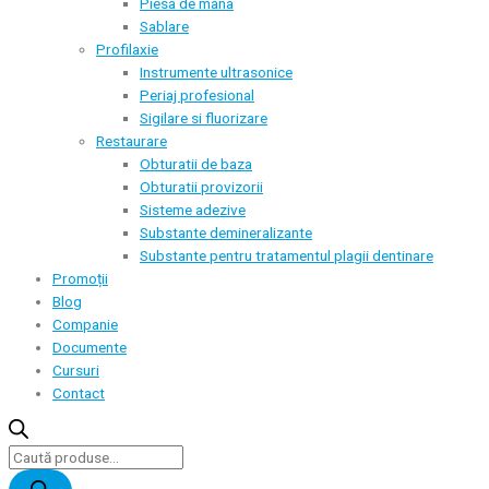
Piesa de mana
Sablare
Profilaxie
Instrumente ultrasonice
Periaj profesional
Sigilare si fluorizare
Restaurare
Obturatii de baza
Obturatii provizorii
Sisteme adezive
Substante demineralizante
Substante pentru tratamentul plagii dentinare
Promoții
Blog
Companie
Documente
Cursuri
Contact
Products
search