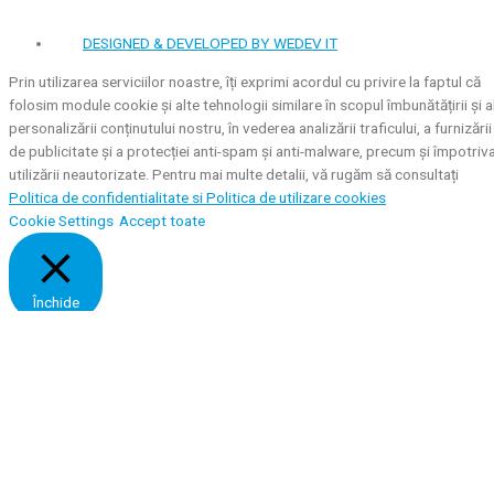
DESIGNED & DEVELOPED BY WEDEV IT
Prin utilizarea serviciilor noastre, îți exprimi acordul cu privire la faptul că
folosim module cookie și alte tehnologii similare în scopul îmbunătățirii și a
personalizării conținutului nostru, în vederea analizării traficului, a furnizării
de publicitate și a protecției anti-spam și anti-malware, precum și împotriv
utilizării neautorizate. Pentru mai multe detalii, vă rugăm să consultați
Politica de confidentialitate si
Politica de utilizare cookies
Cookie Settings
Accept toate
Închide
Privacy Overview
This website uses cookies to improve your experience while you navigate
through the website. Out of these, the cookies that are categorized as
necessary are stored on your browser as they are essential for the workin
of basic functionalities of the website. We also use third-party cookies tha