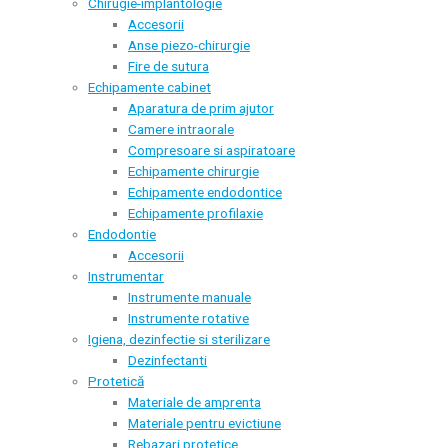
Chirugie-implantologie
Accesorii
Anse piezo-chirurgie
Fire de sutura
Echipamente cabinet
Aparatura de prim ajutor
Camere intraorale
Compresoare si aspiratoare
Echipamente chirurgie
Echipamente endodontice
Echipamente profilaxie
Endodontie
Accesorii
Instrumentar
Instrumente manuale
Instrumente rotative
Igiena, dezinfectie si sterilizare
Dezinfectanti
Protetică
Materiale de amprenta
Materiale pentru evictiune
Rebazari protetice