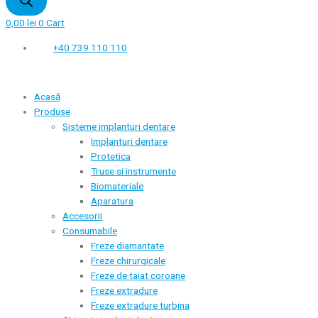
0,00
lei
0
Cart
+40 739 110 110
Acasă
Produse
Sisteme implanturi dentare
Implanturi dentare
Protetica
Truse si instrumente
Biomateriale
Aparatura
Accesorii
Consumabile
Freze diamantate
Freze chirurgicale
Freze de taiat coroane
Freze extradure
Freze extradure turbina