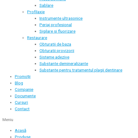
Sablare
Profilaxie
Instrumente ultrasonice
Periaj profesional
Sigilare si fluorizare
Restaurare
Obturatii de baza
Obturatii provizorii
Sisteme adezive
Substante demineralizante
Substante pentru tratamentul plagii dentinare
Promoții
Blog
Companie
Documente
Cursuri
Contact
Meniu
Acasă
Produse