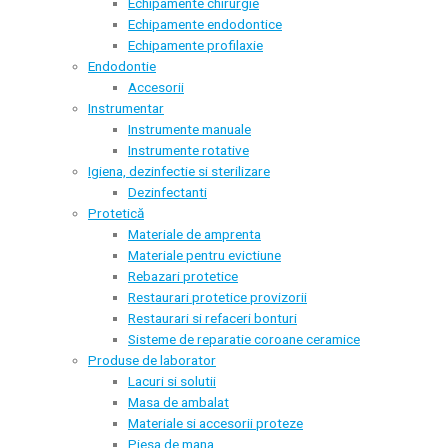
Echipamente chirurgie
Echipamente endodontice
Echipamente profilaxie
Endodontie
Accesorii
Instrumentar
Instrumente manuale
Instrumente rotative
Igiena, dezinfectie si sterilizare
Dezinfectanti
Protetică
Materiale de amprenta
Materiale pentru evictiune
Rebazari protetice
Restaurari protetice provizorii
Restaurari si refaceri bonturi
Sisteme de reparatie coroane ceramice
Produse de laborator
Lacuri si solutii
Masa de ambalat
Materiale si accesorii proteze
Piesa de mana