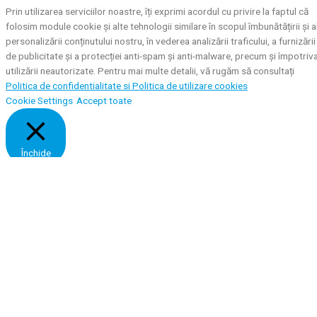
Prin utilizarea serviciilor noastre, îți exprimi acordul cu privire la faptul că
folosim module cookie și alte tehnologii similare în scopul îmbunătățirii și a
personalizării conținutului nostru, în vederea analizării traficului, a furnizării
de publicitate și a protecției anti-spam și anti-malware, precum și împotriv
utilizării neautorizate. Pentru mai multe detalii, vă rugăm să consultați
Politica de confidentialitate si
Politica de utilizare cookies
Cookie Settings
Accept toate
Închide
Privacy Overview
This website uses cookies to improve your experience while you navigate
through the website. Out of these, the cookies that are categorized as
necessary are stored on your browser as they are essential for the workin
of basic functionalities of the website. We also use third-party cookies tha
help us analyze and understand how you use this website. These cookies
will be stored in your browser only with your consent. You also have the
option to opt-out of these cookies. But opting out of some of these