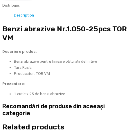
VM
Distribuie:
quantity
Description
Benzi abrazive Nr.1.050-25pcs TOR
VM
Descriere produs:
Benzi abrazive pentru finisare obturații definitive
Tara:Rusia.
Producator: TOR VM
Prezentare:
1 cutie x 25 de benzi abrazive
Recomandări de produse din aceeași
categorie
Related products