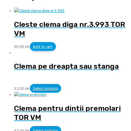
Cleste clema diga nr.3.993 TOR
VM
90,00
lei
Add to cart
Clema pe dreapta sau stanga
32,00
lei
Select options
Clema pentru dintii premolari
TOR VM
32,00
lei
Select options