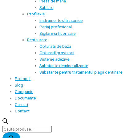
Piesa de mana
Sablare
Profilaxie
Instrumente ultrasonice
Periaj profesional
Sigilare si fluorizare
Restaurare
Obturatii de baza
Obturatii provizorii
Sisteme adezive
Substante demineralizante
Substante pentru tratamentul plagii dentinare
Promoții
Blog
Companie
Documente
Cursuri
Contact
Products
search