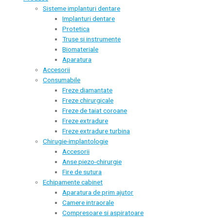
Sisteme implanturi dentare
Implanturi dentare
Protetica
Truse si instrumente
Biomateriale
Aparatura
Accesorii
Consumabile
Freze diamantate
Freze chirurgicale
Freze de taiat coroane
Freze extradure
Freze extradure turbina
Chirugie-implantologie
Accesorii
Anse piezo-chirurgie
Fire de sutura
Echipamente cabinet
Aparatura de prim ajutor
Camere intraorale
Compresoare si aspiratoare