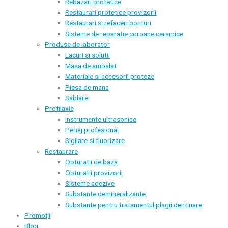
Rebazari protetice
Restaurari protetice provizorii
Restaurari si refaceri bonturi
Sisteme de reparatie coroane ceramice
Produse de laborator
Lacuri si solutii
Masa de ambalat
Materiale si accesorii proteze
Piesa de mana
Sablare
Profilaxie
Instrumente ultrasonice
Periaj profesional
Sigilare si fluorizare
Restaurare
Obturatii de baza
Obturatii provizorii
Sisteme adezive
Substante demineralizante
Substante pentru tratamentul plagii dentinare
Promoții
Blog