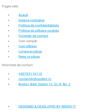
Pagini utile
Acasă
Despre companie
Politica de confidențialitate
Politica de utilizare cookies
Formular de contact
Cum cumpăr
Cum plătesc
Livrare produse
Retur produse
Informatii de contact
+40739110110
contact@shopdent.ro
Brașov, Bdul. Saturn 12, Sc. B, Ap. 2
DESIGNED & DEVELOPED BY WEDEV IT