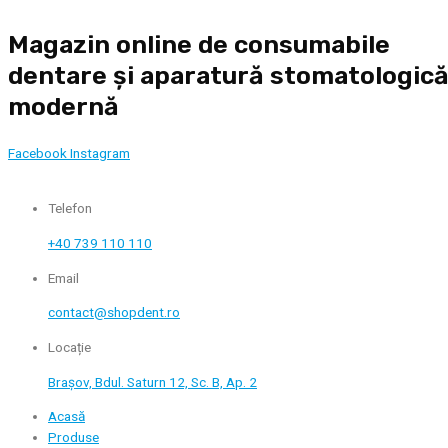
Skip
Magazin online de consumabile
to
content
dentare și aparatură stomatologic
modernă
Facebook
Instagram
Telefon
+40 739 110 110
Email
contact@shopdent.ro
Locație
Brașov, Bdul. Saturn 12, Sc. B, Ap. 2
Acasă
Produse