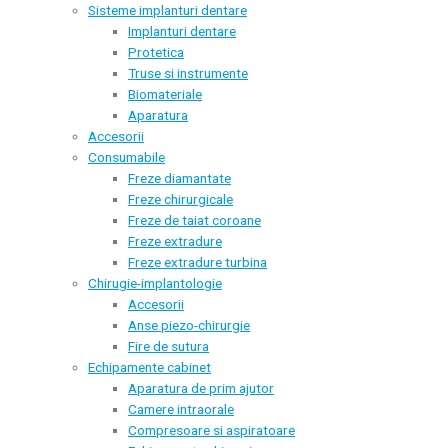
Sisteme implanturi dentare
Implanturi dentare
Protetica
Truse si instrumente
Biomateriale
Aparatura
Accesorii
Consumabile
Freze diamantate
Freze chirurgicale
Freze de taiat coroane
Freze extradure
Freze extradure turbina
Chirugie-implantologie
Accesorii
Anse piezo-chirurgie
Fire de sutura
Echipamente cabinet
Aparatura de prim ajutor
Camere intraorale
Compresoare si aspiratoare