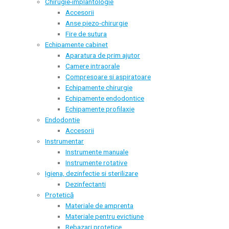
Chirugie-implantologie
Accesorii
Anse piezo-chirurgie
Fire de sutura
Echipamente cabinet
Aparatura de prim ajutor
Camere intraorale
Compresoare si aspiratoare
Echipamente chirurgie
Echipamente endodontice
Echipamente profilaxie
Endodontie
Accesorii
Instrumentar
Instrumente manuale
Instrumente rotative
Igiena, dezinfectie si sterilizare
Dezinfectanti
Protetică
Materiale de amprenta
Materiale pentru evictiune
Rebazari protetice