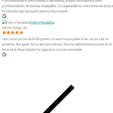
Punctualitatea și seriozitatea îi reprezintă, prețuri favorabile și mult
profesionalism din partea angajaților. Cu siguranță voi mai comanda de la e
Produsele sunt de bună calitate. Recomand!
Petru Peredelcu
08:59 10 Mar 23
I-am vazut pe cei de la Shopdent ca sunt noi pe piata si am zis sa vad ce
prezinta. Am gasit tot ce am avut nevoie. Sunt la calitate buna si pret ok si
livrarea la fel prompta! Cu siguranta voi mai comanda!