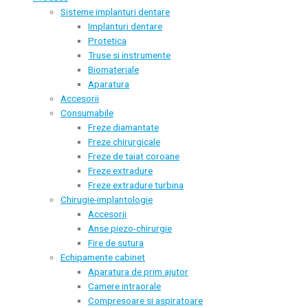
Sisteme implanturi dentare
Implanturi dentare
Protetica
Truse si instrumente
Biomateriale
Aparatura
Accesorii
Consumabile
Freze diamantate
Freze chirurgicale
Freze de taiat coroane
Freze extradure
Freze extradure turbina
Chirugie-implantologie
Accesorii
Anse piezo-chirurgie
Fire de sutura
Echipamente cabinet
Aparatura de prim ajutor
Camere intraorale
Compresoare si aspiratoare