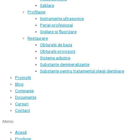
Sablare
Profilaxie
Instrumente ultrasonice
Periaj profesional
Sigilare si fluorizare
Restaurare
Obturatii de baza
Obturatii provizorii
Sisteme adezive
Substante demineralizante
Substante pentru tratamentul plagii dentinare
Promoții
Blog
Companie
Documente
Cursuri
Contact
Meniu
Acasă
Produse