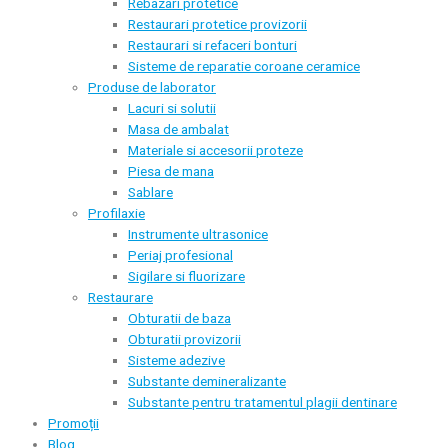
Rebazari protetice
Restaurari protetice provizorii
Restaurari si refaceri bonturi
Sisteme de reparatie coroane ceramice
Produse de laborator
Lacuri si solutii
Masa de ambalat
Materiale si accesorii proteze
Piesa de mana
Sablare
Profilaxie
Instrumente ultrasonice
Periaj profesional
Sigilare si fluorizare
Restaurare
Obturatii de baza
Obturatii provizorii
Sisteme adezive
Substante demineralizante
Substante pentru tratamentul plagii dentinare
Promoții
Blog