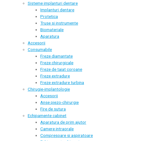
Sisteme implanturi dentare
Implanturi dentare
Protetica
Truse si instrumente
Biomateriale
Aparatura
Accesorii
Consumabile
Freze diamantate
Freze chirurgicale
Freze de taiat coroane
Freze extradure
Freze extradure turbina
Chirugie-implantologie
Accesorii
Anse piezo-chirurgie
Fire de sutura
Echipamente cabinet
Aparatura de prim ajutor
Camere intraorale
Compresoare si aspiratoare