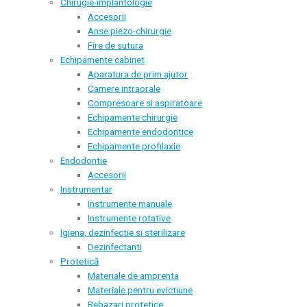
Chirugie-implantologie
Accesorii
Anse piezo-chirurgie
Fire de sutura
Echipamente cabinet
Aparatura de prim ajutor
Camere intraorale
Compresoare si aspiratoare
Echipamente chirurgie
Echipamente endodontice
Echipamente profilaxie
Endodontie
Accesorii
Instrumentar
Instrumente manuale
Instrumente rotative
Igiena, dezinfectie si sterilizare
Dezinfectanti
Protetică
Materiale de amprenta
Materiale pentru evictiune
Rebazari protetice