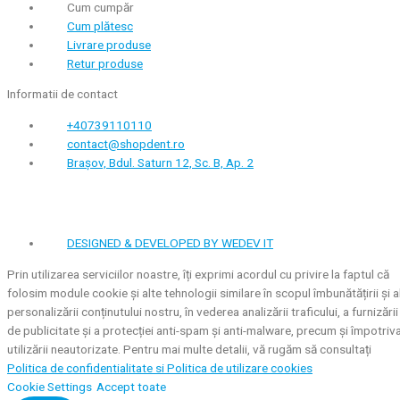
Cum cumpăr
Cum plătesc
Livrare produse
Retur produse
Informatii de contact
+40739110110
contact@shopdent.ro
Brașov, Bdul. Saturn 12, Sc. B, Ap. 2
DESIGNED & DEVELOPED BY WEDEV IT
Prin utilizarea serviciilor noastre, îți exprimi acordul cu privire la faptul că
folosim module cookie și alte tehnologii similare în scopul îmbunătățirii și a
personalizării conținutului nostru, în vederea analizării traficului, a furnizării
de publicitate și a protecției anti-spam și anti-malware, precum și împotriv
utilizării neautorizate. Pentru mai multe detalii, vă rugăm să consultați
Politica de confidentialitate si
Politica de utilizare cookies
Cookie Settings
Accept toate