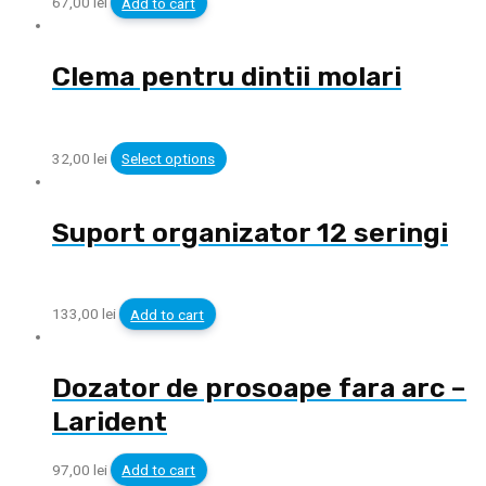
67,00
lei
Add to cart
Clema pentru dintii molari
32,00
lei
Select options
Suport organizator 12 seringi
133,00
lei
Add to cart
Dozator de prosoape fara arc –
Larident
97,00
lei
Add to cart