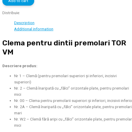
Add to cart
premolari
TOR
Distribuie:
VM
Description
quantity
Additional information
Clema pentru dintii premolari TOR
VM
Descriere produs:
Nr 1 – Clemă (pentru premolari superiori și inferiori, incisivi
superiori)
Nr. 2 – Clemă înaripată cu „fălci” orizontale plate, pentru premolari
mici
Nr. 00 – Clema pentru premolarii superiori și inferiori, incisivii inferio
Nr. 2A – Clemă înaripată cu „fălci” orizontale plate, pentru premolari
mari
Nr. W2 – Clemă fără aripi cu „fălci” orizontale plate, pentru premolar
mici