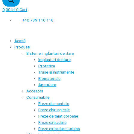
0,00
lei
0
Cart
+40 739 110 110
Acasă
Produse
Sisteme implanturi dentare
Implanturi dentare
Protetica
Truse si instrumente
Biomateriale
Aparatura
Accesorii
Consumabile
Freze diamantate
Freze chirurgicale
Freze de taiat coroane
Freze extradure
Freze extradure turbina