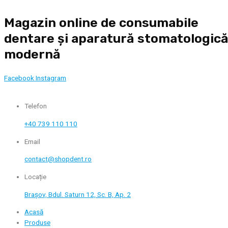
Skip
Magazin online de consumabile
to
content
dentare și aparatură stomatologic
modernă
Facebook
Instagram
Telefon
+40 739 110 110
Email
contact@shopdent.ro
Locație
Brașov, Bdul. Saturn 12, Sc. B, Ap. 2
Acasă
Produse