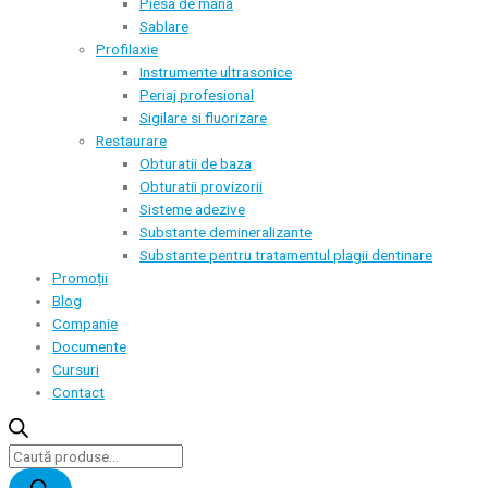
Piesa de mana
Sablare
Profilaxie
Instrumente ultrasonice
Periaj profesional
Sigilare si fluorizare
Restaurare
Obturatii de baza
Obturatii provizorii
Sisteme adezive
Substante demineralizante
Substante pentru tratamentul plagii dentinare
Promoții
Blog
Companie
Documente
Cursuri
Contact
Products
search