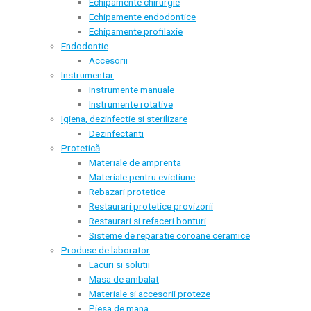
Echipamente chirurgie
Echipamente endodontice
Echipamente profilaxie
Endodontie
Accesorii
Instrumentar
Instrumente manuale
Instrumente rotative
Igiena, dezinfectie si sterilizare
Dezinfectanti
Protetică
Materiale de amprenta
Materiale pentru evictiune
Rebazari protetice
Restaurari protetice provizorii
Restaurari si refaceri bonturi
Sisteme de reparatie coroane ceramice
Produse de laborator
Lacuri si solutii
Masa de ambalat
Materiale si accesorii proteze
Piesa de mana