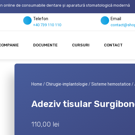
n online de consumabile dentare și aparatură stomatologică modernă
Telefon
Email
+40 739 110 110
contact@shop
COMPANIE
DOCUMENTE
CURSURI
CONTACT
Home
/
Chirugie-implantologie
/
Sisteme hemostatice
/ 
Adeziv tisular Surgibo
110,00
lei