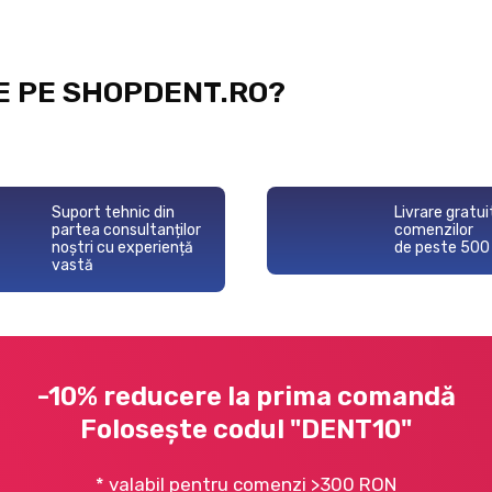
E PE SHOPDENT.RO?
Suport tehnic din
Livrare gratui
partea consultanților
comenzilor
noștri cu experiență
de peste 500
vastă
-10% reducere la prima comandă
Folosește codul "DENT10"
* valabil pentru comenzi >300 RON