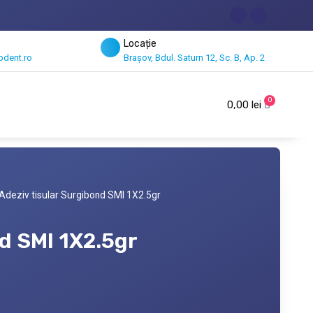
Locație
dent.ro
Brașov, Bdul. Saturn 12, Sc. B, Ap. 2
0
0,00
lei
Adeziv tisular Surgibond SMI 1X2.5gr
nd SMI 1X2.5gr