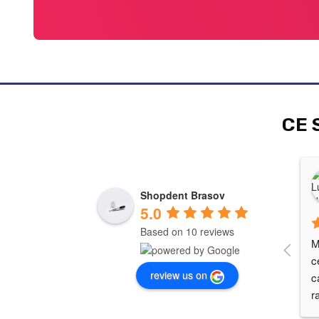
CE 
Shopdent Brasov
5.0
Based on 10 reviews
M
c
review us on
c
r
c