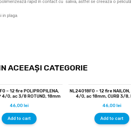
polimerizează rapid în contact cu saliva, astfel se creeaza o peliculă
 in plaga.
N ACEEAȘI CATEGORIE
0 – 12 fire POLIPROPILENA,
NL24018F0 – 12 fire NAILON
 4/0, ac 3/8 ROTUND, 18mm
4/0, ac 18mm, CURB 3/8
46,00
lei
46,00
lei
Add to cart
Add to cart