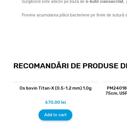
Surgibond este adeziv pe bază de
n-butil cianoacrilat
, 
Previne acumularea plăcii bacteriene pe firele de sutură si
RECOMANDĂRI DE PRODUSE DI
Os bovin Titan-X (0.5-1.2 mm) 1.0g
PM24018F
75cm, USP
670,00
lei
Add to cart