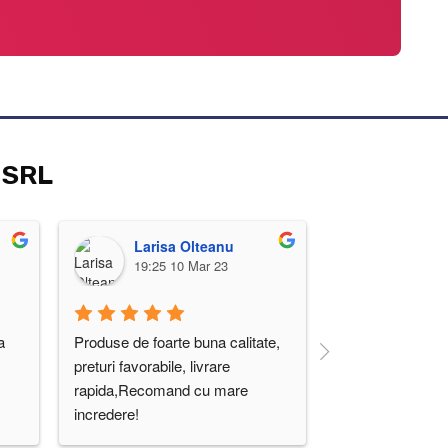
 SRL
Larisa Olteanu
Bricica
19:25 10 Mar 23
10:05 1
 
Produse de foarte buna calitate, 
Punctualitatea și 
preturi favorabile, livrare 
reprezintă, prețur
rapida,Recomand cu mare 
mult profesionali
incredere!
angajaților.  Cu 
comanda de la ei