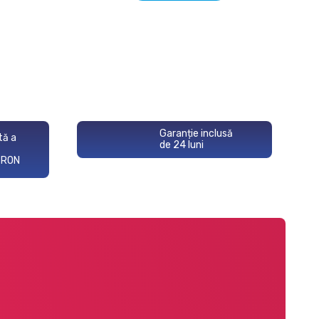
Garanție inclusă
tă a
de 24 luni
 RON