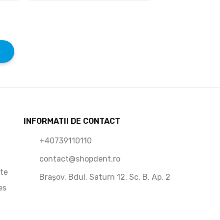
sunt de bună cali
Recomand!
INFORMATII DE CONTACT
+40739110110
contact@shopdent.ro
ate
Brașov, Bdul. Saturn 12, Sc. B, Ap. 2
es