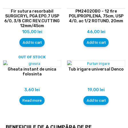
Fir sutura resorbabil
PM24020B0 – 12 fire
SURGICRYL PGA EP0.7 USP
POLIPROPILENA, 75cm, USP
6/0, 3/8 CIRC REV.CUTTING
4/0, ac 1/2 ROTUND, 20mm
12mm/45cm
105,00
lei
46,00
lei
Add to cart
Add to cart
OUT OF STOCK
Gheata instant de unica
Tub irigare universal Denco
folosinta
3,60
lei
19,00
lei
Read more
Add to cart
BENEFICIILE DE A CUMPĂRA DE PE