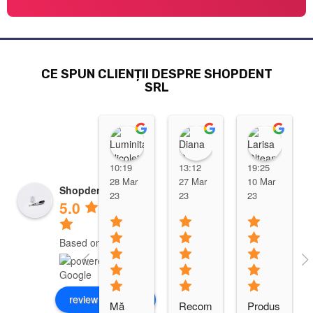
CE SPUN CLIENȚII DESPRE SHOPDENT
SRL
Luminita Nicoleta
Diana D
Lari
10:19
13:12
19:25
28 Mar
27 Mar
10 Mar
Shopdent Brasov
23
23
23
5.0
Based on 10 reviews
review us on
Mă 
Recom
Produs