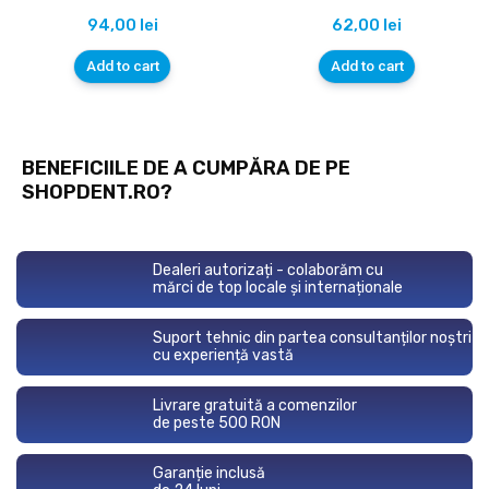
94,00
lei
62,00
lei
Add to cart
Add to cart
BENEFICIILE DE A CUMPĂRA DE PE
SHOPDENT.RO?
Dealeri autorizați - colaborăm cu
mărci de top locale și internaționale
Suport tehnic din partea consultanților noștri
cu experiență vastă
Livrare gratuită a comenzilor
de peste 500 RON
Garanție inclusă