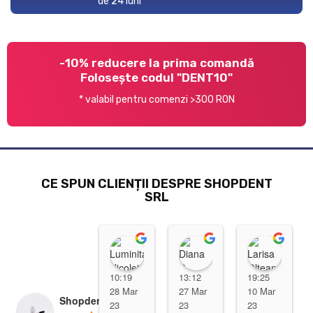
de 24 luni
-10% reducere la prima comandă
Folosește codul "DENT10"
* valabil pentru comenzi >300 RON
CE SPUN CLIENȚII DESPRE SHOPDENT
SRL
Luminita Nicoleta
Diana D
Lari
10:19
13:12
19:25
28 Mar
27 Mar
10 Mar
Shopdent Brasov
23
23
23