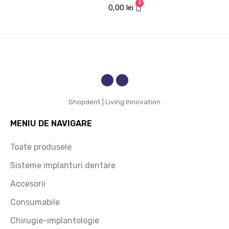
0
preț 
mare 
0,00
lei
accesi
increde
bil și 
re!
rapidita
te de 
livrare. 
Recom
and cu 
Shopdent | Living Innovation
încred
ere!
MENIU DE NAVIGARE
Toate produsele
Sisteme implanturi dentare
Accesorii
Consumabile
Chirugie-implantologie