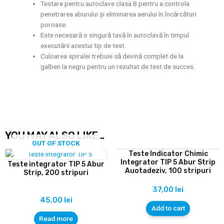
Testare pentru autoclave clasa B pentru a controla
penetrarea aburului și eliminarea aerului în încărcături
poroase.
Este necesară o singură tavă în autoclavă în timpul
executării acestui tip de test.
Culoarea spiralei trebuie să devină complet de la
galben la negru pentru un rezultat de test de succes.
YOU MAY ALSO LIKE…
OUT OF STOCK
Teste Indicator Chimic
Integrator TIP 5 Abur Strip
Teste integrator TIP 5 Abur
Auotadeziv, 100 stripuri
Strip, 200 stripuri
37,00
lei
45,00
lei
Add to cart
Read more