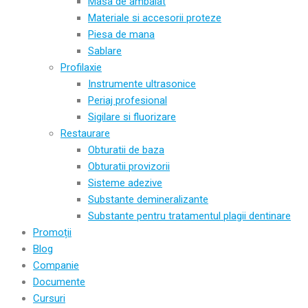
Masa de ambalat
Materiale si accesorii proteze
Piesa de mana
Sablare
Profilaxie
Instrumente ultrasonice
Periaj profesional
Sigilare si fluorizare
Restaurare
Obturatii de baza
Obturatii provizorii
Sisteme adezive
Substante demineralizante
Substante pentru tratamentul plagii dentinare
Promoții
Blog
Companie
Documente
Cursuri