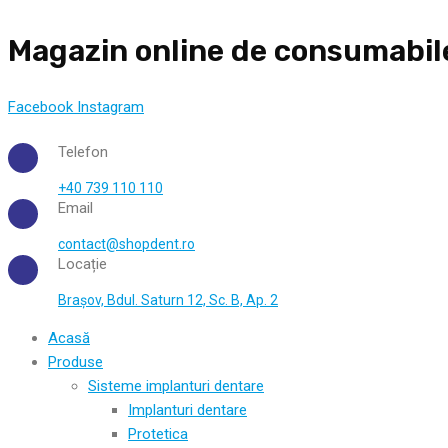
Skip
Magazin online de consumabil
to
content
Facebook
Instagram
Telefon
+40 739 110 110
Email
contact@shopdent.ro
Locație
Brașov, Bdul. Saturn 12, Sc. B, Ap. 2
Acasă
Produse
Sisteme implanturi dentare
Implanturi dentare
Protetica