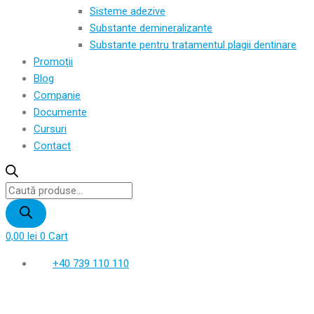
Sisteme adezive
Substante demineralizante
Substante pentru tratamentul plagii dentinare
Promoții
Blog
Companie
Documente
Cursuri
Contact
Products
search
0,00
lei
0
Cart
+40 739 110 110