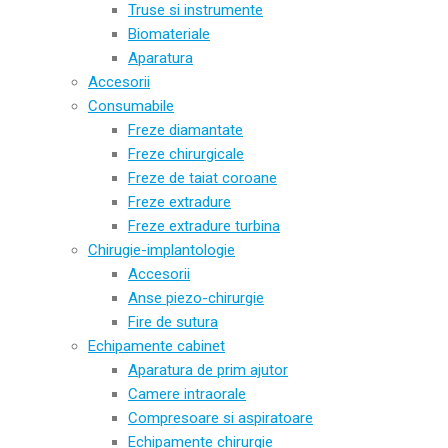
Truse si instrumente
Biomateriale
Aparatura
Accesorii
Consumabile
Freze diamantate
Freze chirurgicale
Freze de taiat coroane
Freze extradure
Freze extradure turbina
Chirugie-implantologie
Accesorii
Anse piezo-chirurgie
Fire de sutura
Echipamente cabinet
Aparatura de prim ajutor
Camere intraorale
Compresoare si aspiratoare
Echipamente chirurgie