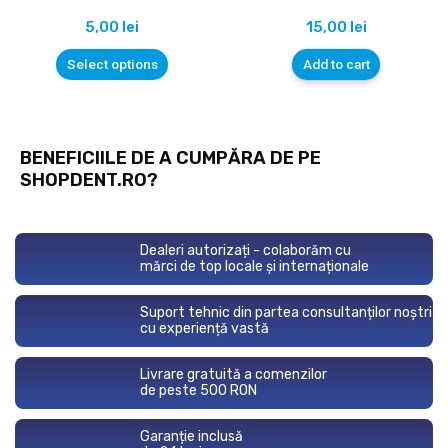
5,00
lei
15,00
lei
Select options
Add to cart
BENEFICIILE DE A CUMPĂRA DE PE
SHOPDENT.RO?
Dealeri autorizați - colaborăm cu
mărci de top locale și internaționale
Suport tehnic din partea consultanților noștri
cu experiență vastă
Livrare gratuită a comenzilor
de peste 500 RON
Garanție inclusă