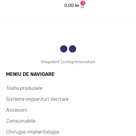
0
preț 
mare 
0,00
lei
accesi
increde
bil și 
re!
rapidita
te de 
livrare. 
Recom
and cu 
Shopdent | Living Innovation
încred
ere!
MENIU DE NAVIGARE
Toate produsele
Sisteme implanturi dentare
Accesorii
Consumabile
Chirugie-implantologie