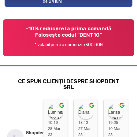
de 24 luni
-10% reducere la prima comandă
Folosește codul "DENT10"
* valabil pentru comenzi >300 RON
CE SPUN CLIENȚII DESPRE SHOPDENT
SRL
Luminita Nicoleta
Diana D
Lari
10:19
13:12
19:25
28 Mar
27 Mar
10 Mar
Shopdent Brasov
23
23
23