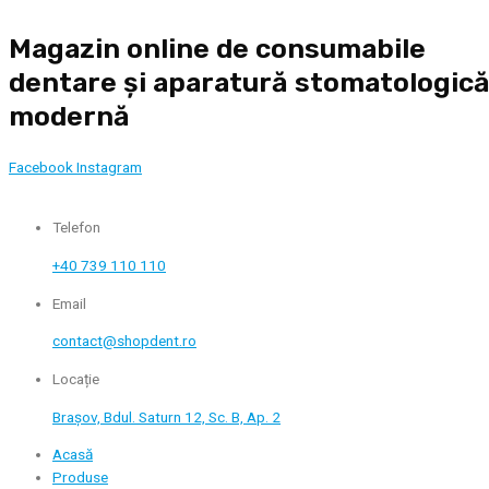
Skip
Magazin online de consumabile
to
content
dentare și aparatură stomatologic
modernă
Facebook
Instagram
Telefon
+40 739 110 110
Email
contact@shopdent.ro
Locație
Brașov, Bdul. Saturn 12, Sc. B, Ap. 2
Acasă
Produse