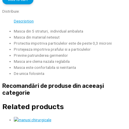
Culoare
Verde
Distribuie:
FFP2
Description
Serix
quantity
Masca din 5 straturi, individual ambalata
Masca din material netesut
Protectia impotriva particulelor este de peste 0,3 microni
Protejeaza impotriva prafului si a particulelor
Previne patrunderea germenilor
Masca are clema nazala reglabila
Masca este confortabila si neiritanta
De unica folosinta
Recomandări de produse din aceeași
categorie
Related products