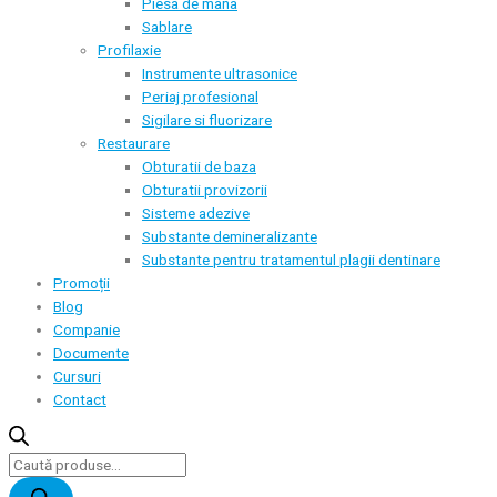
Piesa de mana
Sablare
Profilaxie
Instrumente ultrasonice
Periaj profesional
Sigilare si fluorizare
Restaurare
Obturatii de baza
Obturatii provizorii
Sisteme adezive
Substante demineralizante
Substante pentru tratamentul plagii dentinare
Promoții
Blog
Companie
Documente
Cursuri
Contact
Products
search