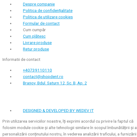
Despre companie
Politica de confidențialitate
Politica de utilizare cookies
Formular de contact
Cum cumpăr
Cum plătesc
Livrare produse
Retur produse
Informatii de contact
+40739110110
contact@shopdent.ro
Brașov, Bdul. Saturn 12, Sc. B, Ap. 2
DESIGNED & DEVELOPED BY WEDEV IT
Prin utilizarea serviciilor noastre, îți exprimi acordul cu privire la faptul că
folosim module cookie și alte tehnologii similare în scopul îmbunătățirii și a
personalizării conținutului nostru, în vederea analizării traficului, a furnizării