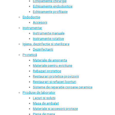
Echipamente chirurgie
Echipamente endodontice
Echipamente profilaxie
Endodontie
Accesorii
Instrumentar
Instrumente manuale
Instrumente rotative
Igiena, dezinfectie si sterilizare
Dezinfectanti
Protetică
Materiale de amprenta
Materiale pentru evictiune
Rebazari protetice
Restaurari protetice provizorii
Restaurari si refaceri bonturi
Sisteme de reparatie coroane ceramice
Produse de laborator
Lacuri si solutii
Masa de ambalat
Materiale si accesorii proteze
Piesa de mana