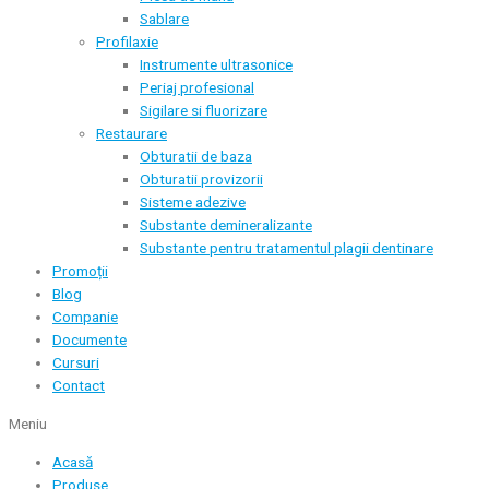
Sablare
Profilaxie
Instrumente ultrasonice
Periaj profesional
Sigilare si fluorizare
Restaurare
Obturatii de baza
Obturatii provizorii
Sisteme adezive
Substante demineralizante
Substante pentru tratamentul plagii dentinare
Promoții
Blog
Companie
Documente
Cursuri
Contact
Meniu
Acasă
Produse