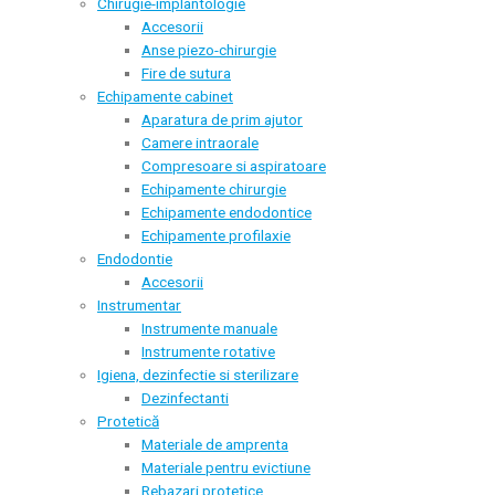
Chirugie-implantologie
Accesorii
Anse piezo-chirurgie
Fire de sutura
Echipamente cabinet
Aparatura de prim ajutor
Camere intraorale
Compresoare si aspiratoare
Echipamente chirurgie
Echipamente endodontice
Echipamente profilaxie
Endodontie
Accesorii
Instrumentar
Instrumente manuale
Instrumente rotative
Igiena, dezinfectie si sterilizare
Dezinfectanti
Protetică
Materiale de amprenta
Materiale pentru evictiune
Rebazari protetice