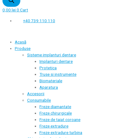
0,00
lei
0
Cart
+40 739 110 110
Acasă
Produse
Sisteme implanturi dentare
Implanturi dentare
Protetica
Truse si instrumente
Biomateriale
Aparatura
Accesorii
Consumabile
Freze diamantate
Freze chirurgicale
Freze de taiat coroane
Freze extradure
Freze extradure turbina