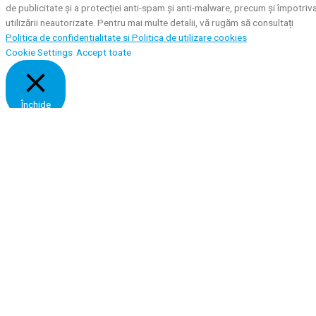
de publicitate și a protecției anti-spam și anti-malware, precum și împotriv
utilizării neautorizate. Pentru mai multe detalii, vă rugăm să consultați
Politica de confidentialitate si
Politica de utilizare cookies
Cookie Settings
Accept toate
Închide
Privacy Overview
This website uses cookies to improve your experience while you navigate
through the website. Out of these, the cookies that are categorized as
necessary are stored on your browser as they are essential for the workin
of basic functionalities of the website. We also use third-party cookies tha
help us analyze and understand how you use this website. These cookies
will be stored in your browser only with your consent. You also have the
option to opt-out of these cookies. But opting out of some of these
cookies may affect your browsing experience.
Necessary
Necessary