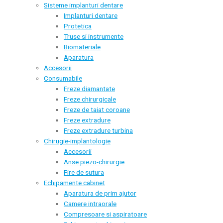
Sisteme implanturi dentare
Implanturi dentare
Protetica
Truse si instrumente
Biomateriale
Aparatura
Accesorii
Consumabile
Freze diamantate
Freze chirurgicale
Freze de taiat coroane
Freze extradure
Freze extradure turbina
Chirugie-implantologie
Accesorii
Anse piezo-chirurgie
Fire de sutura
Echipamente cabinet
Aparatura de prim ajutor
Camere intraorale
Compresoare si aspiratoare