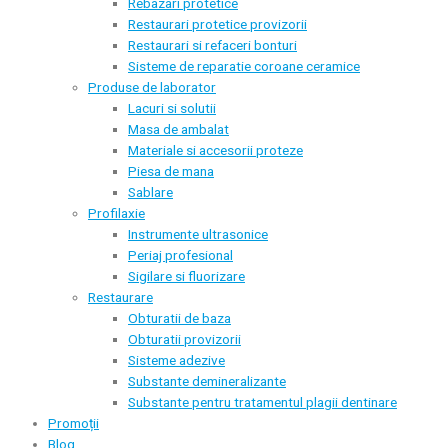
Rebazari protetice
Restaurari protetice provizorii
Restaurari si refaceri bonturi
Sisteme de reparatie coroane ceramice
Produse de laborator
Lacuri si solutii
Masa de ambalat
Materiale si accesorii proteze
Piesa de mana
Sablare
Profilaxie
Instrumente ultrasonice
Periaj profesional
Sigilare si fluorizare
Restaurare
Obturatii de baza
Obturatii provizorii
Sisteme adezive
Substante demineralizante
Substante pentru tratamentul plagii dentinare
Promoții
Blog