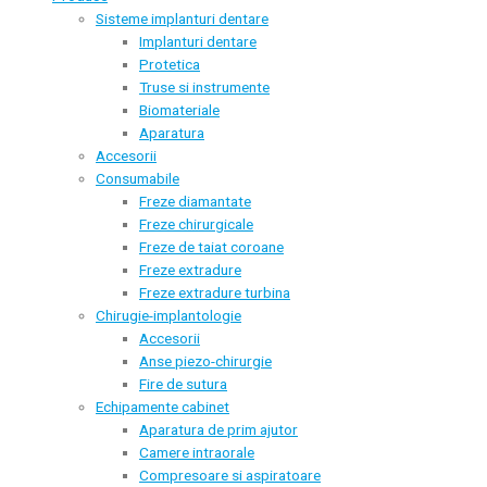
Sisteme implanturi dentare
Implanturi dentare
Protetica
Truse si instrumente
Biomateriale
Aparatura
Accesorii
Consumabile
Freze diamantate
Freze chirurgicale
Freze de taiat coroane
Freze extradure
Freze extradure turbina
Chirugie-implantologie
Accesorii
Anse piezo-chirurgie
Fire de sutura
Echipamente cabinet
Aparatura de prim ajutor
Camere intraorale
Compresoare si aspiratoare