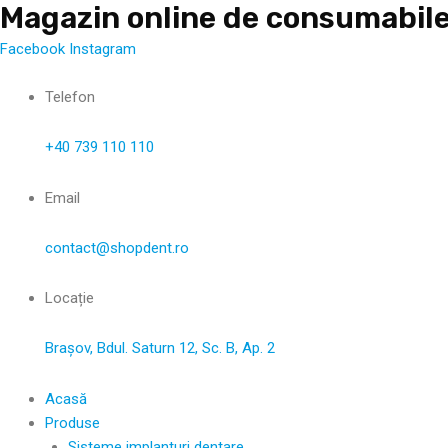
Magazin online de consumabil
Skip
to
Facebook
Instagram
content
Telefon
+40 739 110 110
Email
contact@shopdent.ro
Locație
Brașov, Bdul. Saturn 12, Sc. B, Ap. 2
Acasă
Produse
Sisteme implanturi dentare