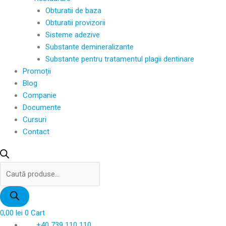
Obturatii de baza
Obturatii provizorii
Sisteme adezive
Substante demineralizante
Substante pentru tratamentul plagii dentinare
Promoții
Blog
Companie
Documente
Cursuri
Contact
Products
search
0,00
lei
0
Cart
+40 739 110 110