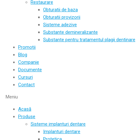
Restaurare
Obturatii de baza
Obturatii provizorii
Sisteme adezive
Substante demineralizante
Substante pentru tratamentul plagii dentinare
Promoții
Blog
Companie
Documente
Cursuri
Contact
Meniu
Acasă
Produse
Sisteme implanturi dentare
Implanturi dentare
Protetica