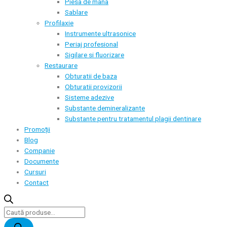
Piesa de mana
Sablare
Profilaxie
Instrumente ultrasonice
Periaj profesional
Sigilare si fluorizare
Restaurare
Obturatii de baza
Obturatii provizorii
Sisteme adezive
Substante demineralizante
Substante pentru tratamentul plagii dentinare
Promoții
Blog
Companie
Documente
Cursuri
Contact
Products
search