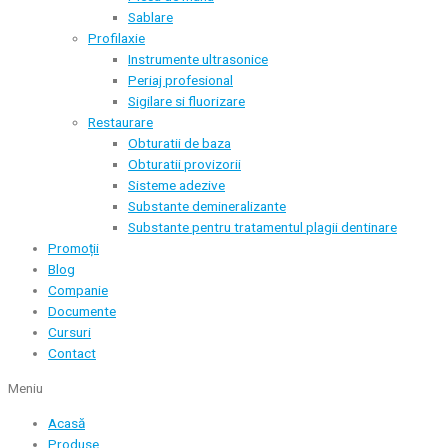
Sablare
Profilaxie
Instrumente ultrasonice
Periaj profesional
Sigilare si fluorizare
Restaurare
Obturatii de baza
Obturatii provizorii
Sisteme adezive
Substante demineralizante
Substante pentru tratamentul plagii dentinare
Promoții
Blog
Companie
Documente
Cursuri
Contact
Meniu
Acasă
Produse