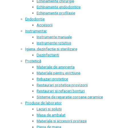
Echipamente chirurgie
Echipamente endodontice
Echipamente profilaxie
Endodontie
Accesorii
Instrumentar
Instrumente manuale
Instrumente rotative
Igiena, dezinfectie si sterilizare
Dezinfectanti
Protetică
Materiale de amprenta
Materiale pentru evictiune
Rebazari protetice
Restaurari protetice provizorii
Restaurari si refaceri bonturi
Sisteme de reparatie coroane ceramice
Produse de laborator
Lacuri si solutii
Masa de ambalat
Materiale si accesorii proteze
Piesa de mana