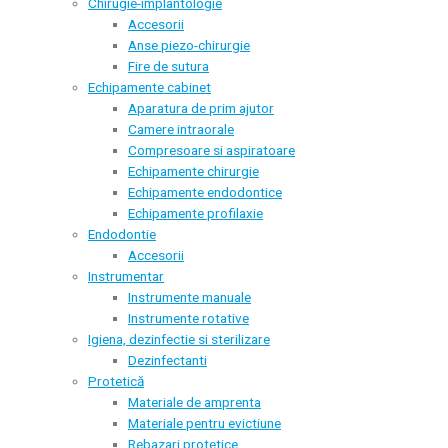
Chirugie-implantologie
Accesorii
Anse piezo-chirurgie
Fire de sutura
Echipamente cabinet
Aparatura de prim ajutor
Camere intraorale
Compresoare si aspiratoare
Echipamente chirurgie
Echipamente endodontice
Echipamente profilaxie
Endodontie
Accesorii
Instrumentar
Instrumente manuale
Instrumente rotative
Igiena, dezinfectie si sterilizare
Dezinfectanti
Protetică
Materiale de amprenta
Materiale pentru evictiune
Rebazari protetice