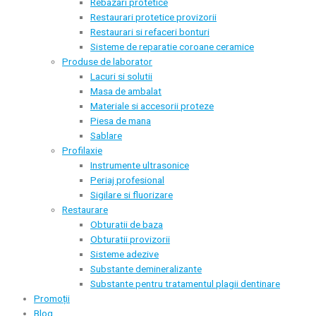
Rebazari protetice
Restaurari protetice provizorii
Restaurari si refaceri bonturi
Sisteme de reparatie coroane ceramice
Produse de laborator
Lacuri si solutii
Masa de ambalat
Materiale si accesorii proteze
Piesa de mana
Sablare
Profilaxie
Instrumente ultrasonice
Periaj profesional
Sigilare si fluorizare
Restaurare
Obturatii de baza
Obturatii provizorii
Sisteme adezive
Substante demineralizante
Substante pentru tratamentul plagii dentinare
Promoții
Blog