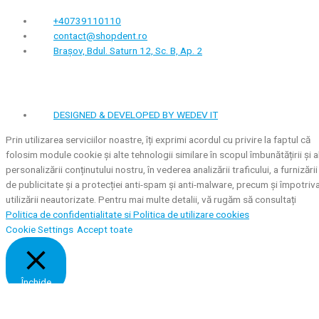
+40739110110
contact@shopdent.ro
Brașov, Bdul. Saturn 12, Sc. B, Ap. 2
DESIGNED & DEVELOPED BY WEDEV IT
Prin utilizarea serviciilor noastre, îți exprimi acordul cu privire la faptul că
folosim module cookie și alte tehnologii similare în scopul îmbunătățirii și a
personalizării conținutului nostru, în vederea analizării traficului, a furnizării
de publicitate și a protecției anti-spam și anti-malware, precum și împotriv
utilizării neautorizate. Pentru mai multe detalii, vă rugăm să consultați
Politica de confidentialitate si
Politica de utilizare cookies
Cookie Settings
Accept toate
Închide
Privacy Overview