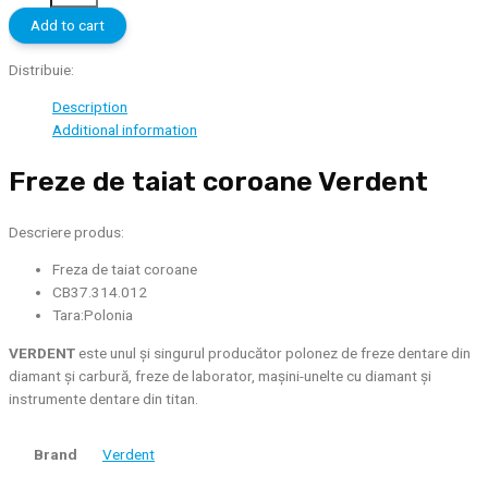
taiat
Add to cart
coroane
CB37
Distribuie:
Verdent
Description
quantity
Additional information
Freze de taiat coroane Verdent
Descriere produs:
Freza de taiat coroane
CB37.314.012
Tara:Polonia
VERDENT
este unul și singurul producător polonez de freze dentare din
diamant și carbură, freze de laborator, mașini-unelte cu diamant și
instrumente dentare din titan.
Brand
Verdent