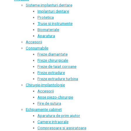
Sisteme implanturi dentare
Implanturi dentare
Protetica
Truse si instrumente
Biomateriale
Aparatura
Accesorii
Consumabile
Freze diamantate
Freze chirurgicale
Freze de taiat coroane
Freze extradure
Freze extradure turbina
Chirugie-implantologie
Accesorii
Anse piezo-chirurgie
Fire de sutura
Echipamente cabinet
Aparatura de prim ajutor
Camere intraorale
Compresoare si aspiratoare