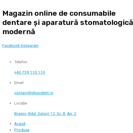
Skip
Magazin online de consumabile
to
content
dentare și aparatură stomatologic
modernă
Facebook
Instagram
Telefon
+40 739 110 110
Email
contact@shopdent.ro
Locație
Brașov, Bdul. Saturn 12, Sc. B, Ap. 2
Acasă
Produse