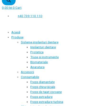
0,00
lei
0
Cart
+40 739 110 110
Acasă
Produse
Sisteme implanturi dentare
Implanturi dentare
Protetica
Truse si instrumente
Biomateriale
Aparatura
Accesorii
Consumabile
Freze diamantate
Freze chirurgicale
Freze de taiat coroane
Freze extradure
Freze extradure turbina