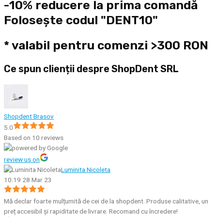
-10% reducere la prima comandă
Folosește codul "DENT10"
* valabil pentru comenzi >300 RON
Ce spun clienții despre ShopDent SRL
Shopdent Brasov
5.0
Based on 10 reviews
review us on
Luminita Nicoleta
10:19 28 Mar 23
Mă declar foarte mulțumită de cei de la shopdent. Produse calitative, un
preț accesibil și rapiditate de livrare. Recomand cu încredere!