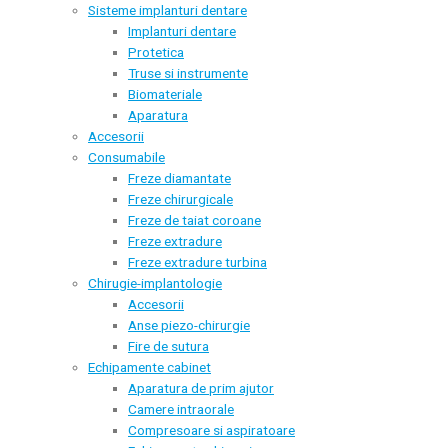
Sisteme implanturi dentare
Implanturi dentare
Protetica
Truse si instrumente
Biomateriale
Aparatura
Accesorii
Consumabile
Freze diamantate
Freze chirurgicale
Freze de taiat coroane
Freze extradure
Freze extradure turbina
Chirugie-implantologie
Accesorii
Anse piezo-chirurgie
Fire de sutura
Echipamente cabinet
Aparatura de prim ajutor
Camere intraorale
Compresoare si aspiratoare