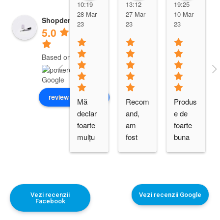
10:19
13:12
19:25
28 Mar
27 Mar
10 Mar
Shopdent Brasov
23
23
23
5.0
Based on 10 reviews
review us on
Mă 
Recom
Produs
declar 
and, 
e de 
foarte 
am 
foarte 
mulțu
fost 
buna 
mită de 
multu
calitate
cei de 
mita de 
, 
la 
calitate
preturi 
shopde
a 
favora
nt. 
produs
bile, 
Vezi recenzii
Vezi recenzii Google
Facebook
Produs
elor 
livrare 
e 
coman
rapida,