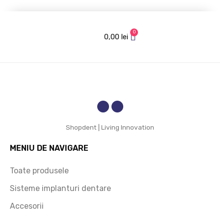
calitati
date !
Recom
ve, un 
and cu 
0
preț 
mare 
0,00
lei
accesi
increde
bil și 
re!
rapidita
te de 
livrare. 
Recom
and cu 
Shopdent | Living Innovation
încred
ere!
MENIU DE NAVIGARE
Toate produsele
Sisteme implanturi dentare
Accesorii