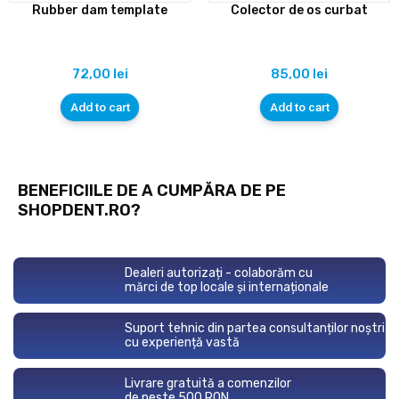
Rubber dam template
Colector de os curbat
72,00
lei
85,00
lei
Add to cart
Add to cart
BENEFICIILE DE A CUMPĂRA DE PE
SHOPDENT.RO?
Dealeri autorizați - colaborăm cu
mărci de top locale și internaționale
Suport tehnic din partea consultanților noștri
cu experiență vastă
Livrare gratuită a comenzilor
de peste 500 RON