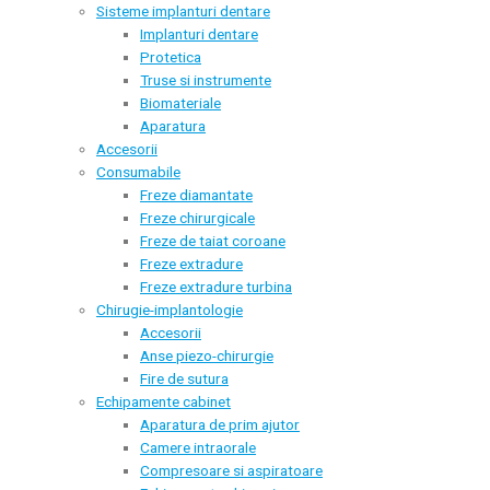
Sisteme implanturi dentare
Implanturi dentare
Protetica
Truse si instrumente
Biomateriale
Aparatura
Accesorii
Consumabile
Freze diamantate
Freze chirurgicale
Freze de taiat coroane
Freze extradure
Freze extradure turbina
Chirugie-implantologie
Accesorii
Anse piezo-chirurgie
Fire de sutura
Echipamente cabinet
Aparatura de prim ajutor
Camere intraorale
Compresoare si aspiratoare