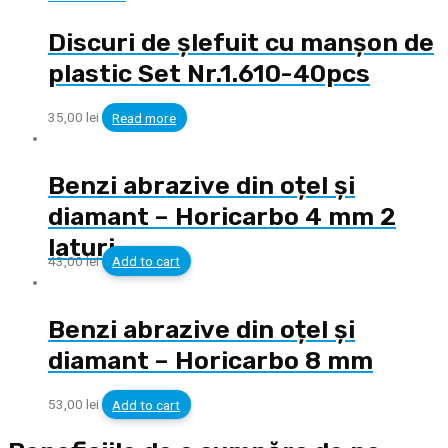
Discuri de șlefuit cu manșon de
plastic Set Nr.1.610-40pcs
35,00
lei
Read more
Benzi abrazive din oțel și
diamant – Horicarbo 4 mm 2
laturi
43,00
lei
Add to cart
Benzi abrazive din oțel și
diamant – Horicarbo 8 mm
53,00
lei
Add to cart