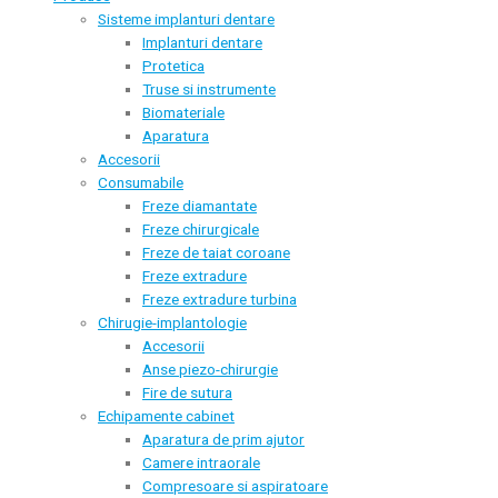
Sisteme implanturi dentare
Implanturi dentare
Protetica
Truse si instrumente
Biomateriale
Aparatura
Accesorii
Consumabile
Freze diamantate
Freze chirurgicale
Freze de taiat coroane
Freze extradure
Freze extradure turbina
Chirugie-implantologie
Accesorii
Anse piezo-chirurgie
Fire de sutura
Echipamente cabinet
Aparatura de prim ajutor
Camere intraorale
Compresoare si aspiratoare