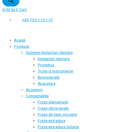
0,00
lei
0
Cart
+40 739 110 110
Acasă
Produse
Sisteme implanturi dentare
Implanturi dentare
Protetica
Truse si instrumente
Biomateriale
Aparatura
Accesorii
Consumabile
Freze diamantate
Freze chirurgicale
Freze de taiat coroane
Freze extradure
Freze extradure turbina