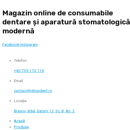
Skip
Magazin online de consumabile
to
content
dentare și aparatură stomatologic
modernă
Facebook
Instagram
Telefon
+40 739 110 110
Email
contact@shopdent.ro
Locație
Brașov, Bdul. Saturn 12, Sc. B, Ap. 2
Acasă
Produse