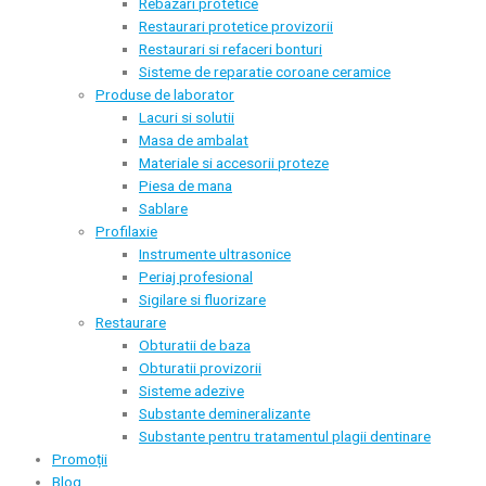
Rebazari protetice
Restaurari protetice provizorii
Restaurari si refaceri bonturi
Sisteme de reparatie coroane ceramice
Produse de laborator
Lacuri si solutii
Masa de ambalat
Materiale si accesorii proteze
Piesa de mana
Sablare
Profilaxie
Instrumente ultrasonice
Periaj profesional
Sigilare si fluorizare
Restaurare
Obturatii de baza
Obturatii provizorii
Sisteme adezive
Substante demineralizante
Substante pentru tratamentul plagii dentinare
Promoții
Blog