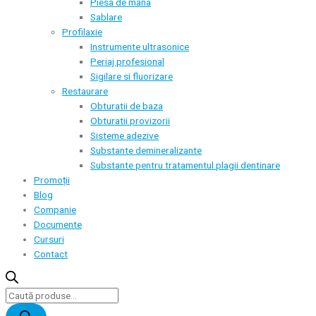
Piesa de mana
Sablare
Profilaxie
Instrumente ultrasonice
Periaj profesional
Sigilare si fluorizare
Restaurare
Obturatii de baza
Obturatii provizorii
Sisteme adezive
Substante demineralizante
Substante pentru tratamentul plagii dentinare
Promoții
Blog
Companie
Documente
Cursuri
Contact
Products
search