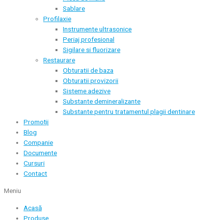
Sablare
Profilaxie
Instrumente ultrasonice
Periaj profesional
Sigilare si fluorizare
Restaurare
Obturatii de baza
Obturatii provizorii
Sisteme adezive
Substante demineralizante
Substante pentru tratamentul plagii dentinare
Promoții
Blog
Companie
Documente
Cursuri
Contact
Meniu
Acasă
Produse