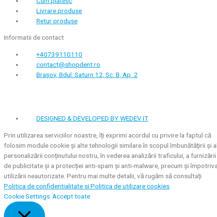
Cum plătesc
Livrare produse
Retur produse
Informatii de contact
+40739110110
contact@shopdent.ro
Brașov, Bdul. Saturn 12, Sc. B, Ap. 2
DESIGNED & DEVELOPED BY WEDEV IT
Prin utilizarea serviciilor noastre, îți exprimi acordul cu privire la faptul că
folosim module cookie și alte tehnologii similare în scopul îmbunătățirii și a
personalizării conținutului nostru, în vederea analizării traficului, a furnizării
de publicitate și a protecției anti-spam și anti-malware, precum și împotriv
utilizării neautorizate. Pentru mai multe detalii, vă rugăm să consultați
Politica de confidentialitate si
Politica de utilizare cookies
Cookie Settings
Accept toate