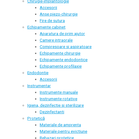
Chirugie-implantologie
Accesorii
Anse piezo-chirurgie
Fire de sutura
Echipamente cabinet
Aparatura de prim ajutor
Camere intraorale
Compresoare si aspiratoare
Echipamente chirurgie
Echipamente endodontice
Echipamente profilaxie
Endodontie
Accesorii
Instrumentar
Instrumente manuale
Instrumente rotative
Igiena, dezinfectie si sterilizare
Dezinfectanti
Protetică
Materiale de amprenta
Materiale pentru evictiune
Rebazari protetice