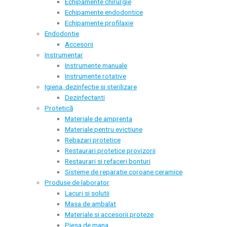
Echipamente chirurgie
Echipamente endodontice
Echipamente profilaxie
Endodontie
Accesorii
Instrumentar
Instrumente manuale
Instrumente rotative
Igiena, dezinfectie si sterilizare
Dezinfectanti
Protetică
Materiale de amprenta
Materiale pentru evictiune
Rebazari protetice
Restaurari protetice provizorii
Restaurari si refaceri bonturi
Sisteme de reparatie coroane ceramice
Produse de laborator
Lacuri si solutii
Masa de ambalat
Materiale si accesorii proteze
Piesa de mana