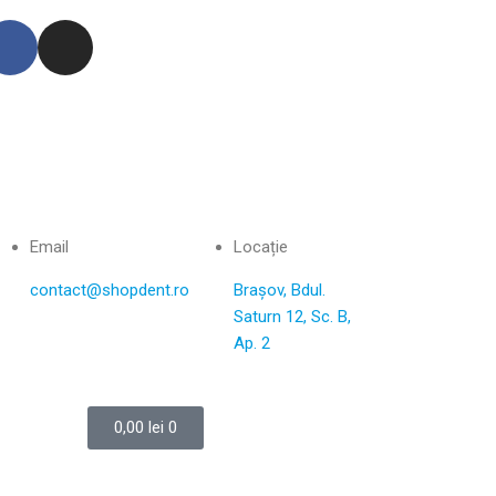
Email
Locație
contact@shopdent.ro
Brașov, Bdul.
Saturn 12, Sc. B,
Ap. 2
0,00
lei
0